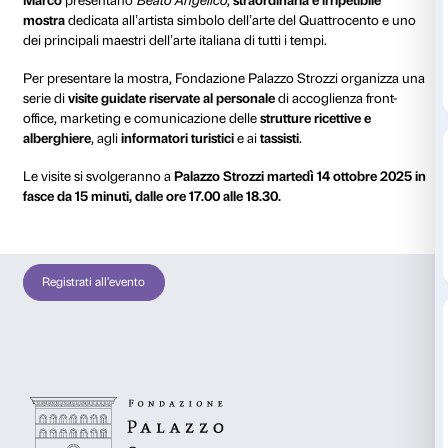
14 ottobre 2025
17.00 - 18.30, ogni 15 minuti
Palazzo Strozz
Partecipazione gratuita
Prenotazione 
Dal 26 settembre 2025 al 25 gennaio 2026 la
Fondaz
Strozzi
e il
Museo di San
Marco
presentano
Beato
Angelico
,
straordinaria e irr
mostra
dedicata all’artista simbolo dell’arte del Quat
dei principali maestri dell’arte italiana di tutti i tempi.
Per presentare la mostra, Fondazione Palazzo Strozz
serie di
visite guidate riservate
al personale
di accogli