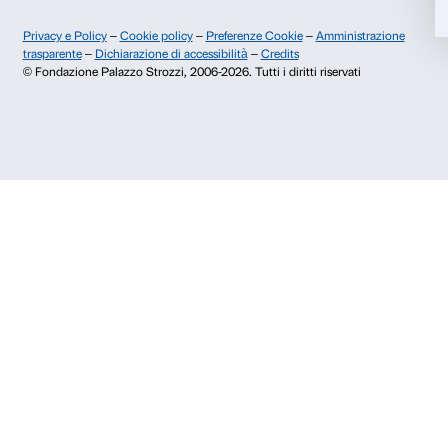
prenotazioni@palazzostrozzi.org
Accetta selezionati
Palazzo Strozzi, Piazza Strozzi s.n.c.
50123 Firenze
Rifiuta
SOSTENITORI PUBBLICI