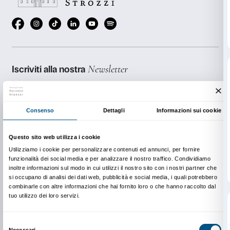
office, marketing e comunicazione delle
strutture rice
alberghiere
, agli
informatori turistici
e ai
tassisti
.
Le visite si svolgeranno a
Palazzo Strozzi
martedì 14 
fasce da 15 minuti, dalle ore 17.00 alle 18.30.
Registrati all'evento