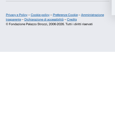
+39 055 26 45 155
prenotazioni@palazzostrozzi.org
Accetta selezionati
Palazzo Strozzi, Piazza Strozzi s.n.c.
50123 Firenze
Rifiuta
SOSTENITORI PUBBLICI