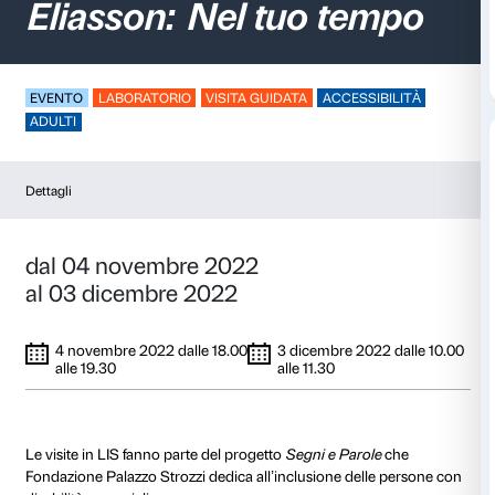
Visite in LIS –
Olafur
Eliasson: Nel tuo te
EVENTO
LABORATORIO
VISITA GUIDATA
ACCESS
ADULTI
Dettagli