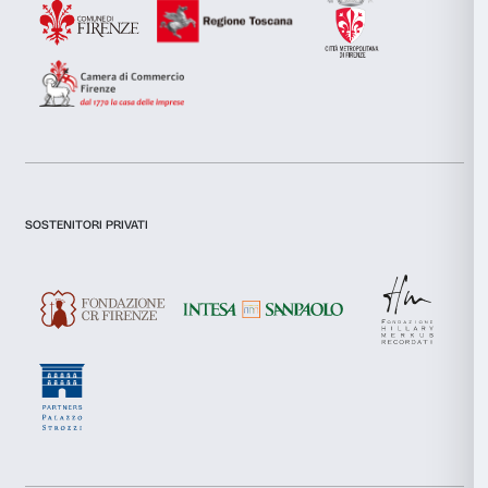
Zzigurat,
Linear City
,
1969, Firenze
L’obiettivo del 2017 è rendere Palazzo Strozzi un lu
vivo e ancora più aperto, a Firenze e al mondo, non s