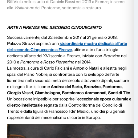
È qui infatti che l’artista ha iniziato la sua carriera ne
videoarte quando, tra il 1974 e il ’76, è stato direttore
di
art/tapes/22
, centro di produzione e documentazion
rapporto con la storia e l’arte toscana verrà inoltre es
attraverso importanti collaborazioni con realtà museali
come il Grande Museo del Duomo, le Gallerie degli Uff
di Santa Maria Novella a Firenze, ma anche con le cit
Arezzo.