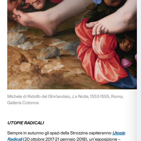
Successivamente, dal 22 settembre 2017 al 21 genna
Palazzo Strozzi ospiterà una
straordinaria mostra ded
del secondo Cinquecento a Firenze
,
ultimo atto d’una
dedicata all’arte del XVI secolo a Firenze, iniziata con
2010 e
Pontormo e Rosso Fiorentino
nel 2014.
La mostra, a cura di Carlo Falciani e Antonio Natali e a
spazi del Piano Nobile, si confronterà con lo sviluppo 
fiorentina nella seconda metà del secolo attraverso di
e disegni di artisti come
Andrea del Sarto, Bronzino,
Giorgio Vasari, Giambologna, Bartolomeo Ammannati,
Un’occasione irripetibile per scoprire l’
eccezionale ep
di estro intellettuale
segnata dalla Controriforma del C
Trento e dalla figura di Francesco I de’ Medici, uno de
rappresentanti del mecenatismo di corte in Europa.