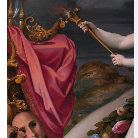
Bill Viola nello studio di Daniele Rossi nel 2013 a Fir
alla
Visitazione
del Pontormo, sottoposta a restauro
ARTE A FIRENZE NEL SECONDO CINQUECENTO