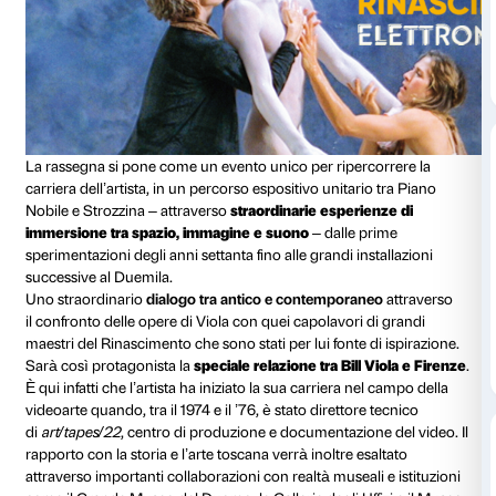
di arte contemporanea più visitate di sempre in Italia
infatti raggiunto la cifra record di 150.000 visitatori, 
stesso tempo un grandissimo successo di critica.
BILL VIOLA. RINASCIMENTO ELETTRONICO
È cominciato quindi il conto alla rovescia per
Bill Viol
Rinascimento elettronico
che aprirà al pubblico vene
marzo. Fino al 23 luglio 2017 questa grande mostra c
maestro indiscusso della videoarte contemporane
con l’architettura di Palazzo Strozzi e in un inedito 
grandi capolavori del Rinascimento.