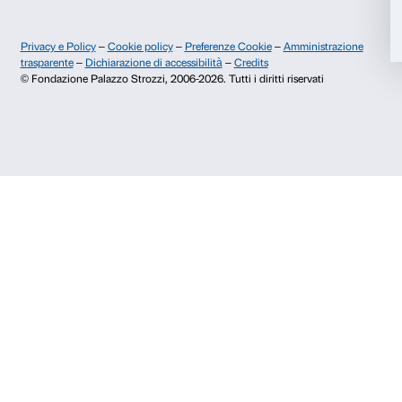
a queste grandi mostre, ma anche grazie alle conferen
e alle attività che qui saranno realizzate.
Speriamo di incontrarvi presto.
Diventa
Amico di Palazzo Strozzi
per non perdere
nessun appuntamento