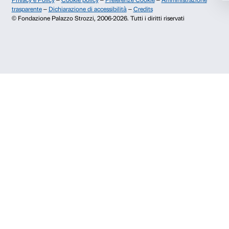
Info e prenotazioni
Rifiuta
Dal lunedì al venerdì, 9.00-18.00
+39 055 26 45 155
prenotazioni@palazzostrozzi.org
Palazzo Strozzi, Piazza Strozzi s.n.c.
50123 Firenze
SOSTENITORI PUBBLICI