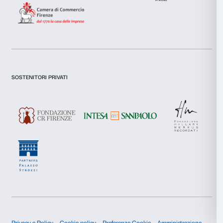
Presto il consenso per l'iscrizione alla newsletter e altre comun
di marketing.
Selezione
Presto il consenso per attività di analisi e profilazione.
Necessari
del
consenso
Iscriviti
Preferenze
Statistiche
Chi siamo
Sostienici
Marketing
Fondazione Palazzo Strozzi
Sponsorship
Storia di Palazzo Strozzi
Comitato dei Partner d
Pubblicazioni e biblioteca
Palazzo Strozzi Foun
Accetta tutti
Area stampa
Membership
Contatti
Accetta selezionati