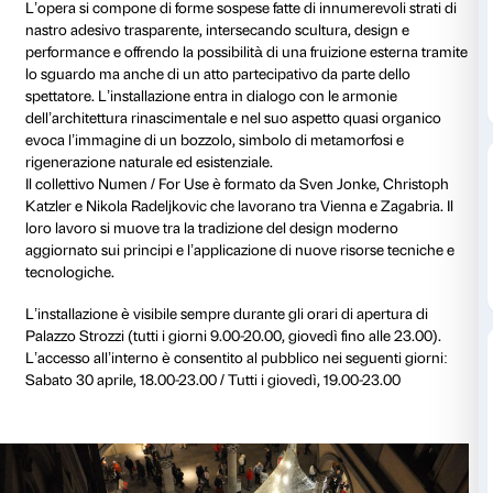
Cortile
Tutti i giorni 
Giovedì fino a
Installazione grautita
Realizzata in occasione della
Notte Bianca
di Firenze
Florence
(30 aprile-20 maggio 2011) è una installazio
dal collettivo
Numen / For Use
per il cortile di Palazzo
cura del Centro di Cultura Contemporanea Strozzina
L’opera si compone di forme sospese fatte di innumere
nastro adesivo trasparente, intersecando scultura, d
performance e offrendo la possibilità di una fruizione
lo sguardo ma anche di un atto partecipativo da part
spettatore. L’installazione entra in dialogo con le ar
dell’architettura rinascimentale e nel suo aspetto qu