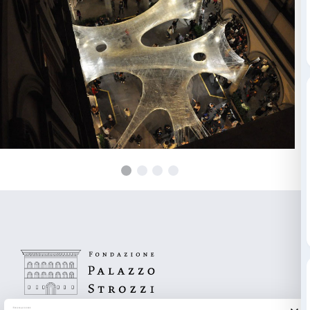
evoca l’immagine di un bozzolo, simbolo di metamorf
rigenerazione naturale ed esistenziale.
Il collettivo Numen / For Use è formato da Sven Jonk
Katzler e Nikola Radeljkovic che lavorano tra Vienna 
loro lavoro si muove tra la tradizione del design mo
aggiornato sui principi e l’applicazione di nuove riso
tecnologiche.
L’installazione è visibile sempre durante gli orari di a
Palazzo Strozzi (tutti i giorni 9.00-20.00, giovedì fino 
L’accesso all’interno è consentito al pubblico nei seg
Sabato 30 aprile, 18.00-23.00 / Tutti i giovedì, 19.00-