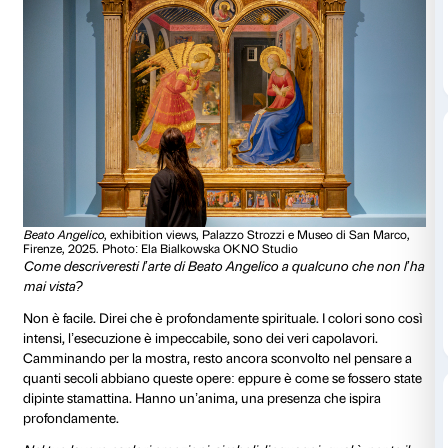
Decisamente l’Annunciazione. Penso che sia un’oper
iconografia religiosa davvero potente: tutto quell’oro, l
senso di sacralità. È qualcosa che fa parte del tuo im
dall’infanzia, anche se da giovane non la guardi dav
l’impressione di essere sempre esistita e, in un certo 
perché è lì da centinaia di anni.
Quindi hai iniziato a vederla veramente solo più tardi
cresciuto.
Sì, credo di sì. Queste opere hanno una presenza for
quando sei giovane non ti rendi conto che sono il fru
di una persona, qualcuno che si sedeva lì e dipingev
Non solo le grandi pale, ma anche le miniature, le op
più piccole. È affascinante quando inizi a collegare ci
mondo alle persone che lo hanno realmente realizzat