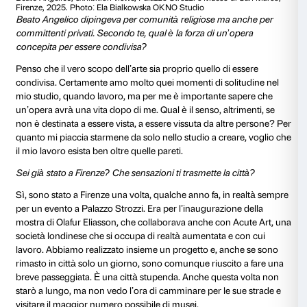
intensi, l’esecuzione è impeccabile, sono dei veri cap
Camminando per la mostra, resto ancora sconvolto 
quanti secoli abbiano queste opere: eppure è come s
dipinte stamattina. Hanno un’anima, una presenza ch
profondamente.
Nel tuo lavoro esplori emozioni, simboli, linguaggi: qua
rapporto tra arte e spiritualità?
Per me ha a che fare con l’onestà. Come artista, pens
modo per dedicare la propria vita all’arte sia creare 
un riflesso sincero di ciò che vedi, pensi e senti. Se lo 
autentico – allora il tuo lavoro ha la possibilità di entr
connessione con gli altri. Non so se questo possa ess
“spirituale”, ma forse proprio quella connessione, quel
una forma di spiritualità in sé.