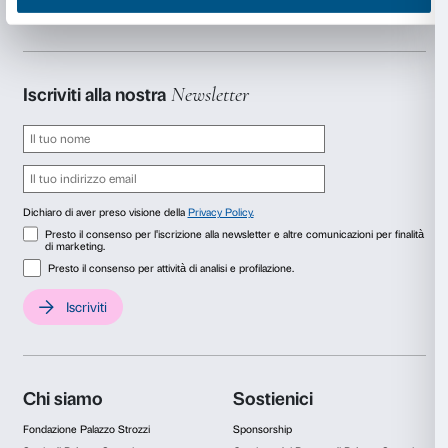
KAWS: THE MESSAGE
, Palazzo Strozzi, Firenze, 2025. P
Bialkowska OKNO studio
KAWS
è un artista americano che si è affermato sull