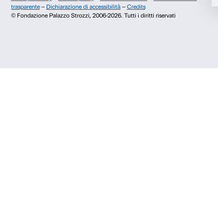
Dichiaro di aver preso visione della
Privacy Policy.
Presto il consenso per l'iscrizione alla newsletter e altre comun
di marketing.
Presto il consenso per attività di analisi e profilazione.
Iscriviti
Chi siamo
Sostienici
Fondazione Palazzo Strozzi
Sponsorship