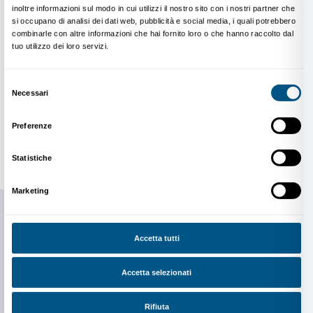
condivisa. Certamente amo molto quei momenti di so
mio studio, quando lavoro, ma per me è importante 
un’opera avrà una vita dopo di me. Qual è il senso, al
non è destinata a essere vista, a essere vissuta da al
quanto mi piaccia starmene da solo nello studio a cre
il mio lavoro esista ben oltre quelle pareti.
Sei già stato a Firenze? Che sensazioni ti trasmette la
Sì, sono stato a Firenze una volta, qualche anno fa, i
per un evento a Palazzo Strozzi. Era per l’inaugurazi
mostra di Olafur Eliasson, che collaborava anche con
società londinese che si occupa di realtà aumentata 
lavoro. Abbiamo realizzato insieme un progetto e, a
rimasto in città solo un giorno, sono comunque riusc
breve passeggiata. È una città stupenda. Anche ques
starò a lungo, ma non vedo l’ora di camminare per le
visitare il maggior numero possibile di musei.