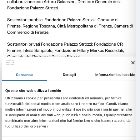
La mostra indaga le ragioni e le circostanze che ha
la distruzione o il danneggiamento di sculture, dalle 
antiche e moderne alle devastazioni belliche, dal van
calamità naturali. Il percorso conduce attraverso mom
della storia, tra i quali le guerre e le riforme religiose,
francese, i conflitti mondiali e l’alluvione di Firenze de
permettendo un’ampia riflessione sul valore politico
opere hanno acquisito con la loro rottura.
Se i frammenti sono fondamentali per la nostra com
passato, essi sono molto più che semplici resti di un’
Esistono come oggetti autonomi, degni di essere osse
interpretati come opere d’arte a sé stanti, capaci di ol
loro contesto originario per raccontare storie di tras
distruzione e rinascita. Nel tempo il loro significato si
simboli di eventi traumatici sono divenuti stimoli per