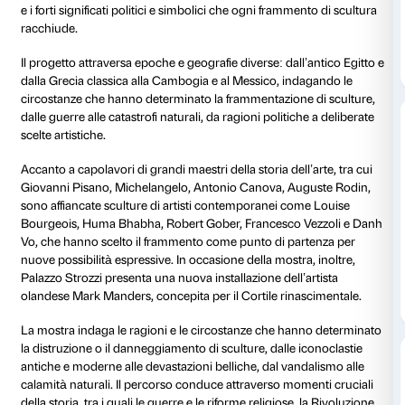
Tutti i giorni 10.00-20.00
Ingresso a p
Giovedì fino alle 23.00
Amici di Palazzo Strozzi:
gratuito
Palazzo Strozzi presenta
Broken. Il potere del framm
grande mostra che celebra il potere evocativo e il fasc
frammento ha esercitato nella storia della scultura da
all’arte contemporanea.
Organizzata in collaborazione con la National Gallery 
Washington, l’esposizione propone un emozionante v
culture e storie di tutto il mondo attraverso oltre ott
provenienti dai più importanti musei del mondo, met
non solo il valore estetico ma anche le affascinanti v