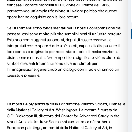
e i forti significati politici e simbolici che ogni framme
racchiude.
Il progetto attraversa epoche e geografie diverse: dall
dalla Grecia classica alla Cambogia e al Messico, in
circostanze che hanno determinato la frammentazione
dalle guerre alle catastrofi naturali, da ragioni politic
scelte artistiche.
Accanto a capolavori di grandi maestri della storia dell
Giovanni Pisano, Michelangelo, Antonio Canova, Au
sono affiancate sculture di artisti contemporanei co
Bourgeois, Huma Bhabha, Robert Gober, Francesco 
Vo, che hanno scelto il frammento come punto di pa
nuove possibilità espressive. In occasione della mostra
Palazzo Strozzi presenta una nuova installazione dell’
olandese Mark Manders, concepita per il Cortile rina