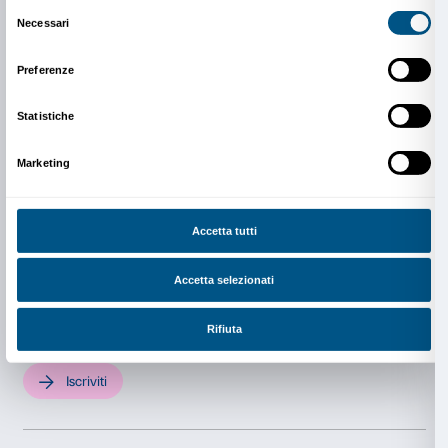
l’immaginazione, generando un dialogo continuo e d
passato e presente.
La mostra è organizzata dalla Fondazione Palazzo Stro
dalla National Gallery of Art, Washington. La mostra 
C.D. Dickerson III, direttore del Center for Advanced 
Visual Art, e da Andrew Sears, assistant curator of n
European paintings, entrambi della National Gallery of
collaborazione con Arturo Galansino, Direttore Gener
Fondazione Palazzo Strozzi.
Sostenitori pubblici Fondazione Palazzo Strozzi: Co
Firenze, Regione Toscana, Città Metropolitana di Fir
Commercio di Firenze.