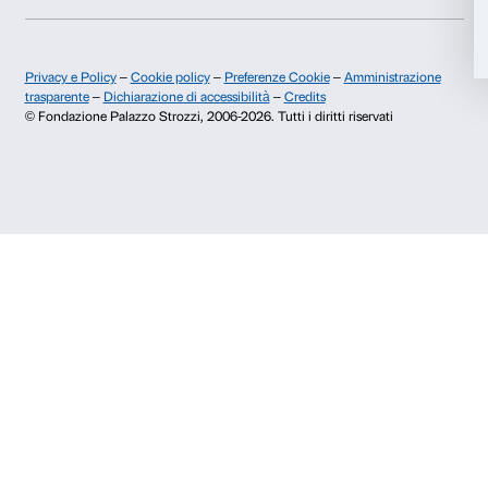
Presto il consenso per attività di analisi e profilazione.
Iscriviti
Chi siamo
Sostienici
Fondazione Palazzo Strozzi
Sponsorship
Storia di Palazzo Strozzi
Comitato dei Partner d
Pubblicazioni e biblioteca
Palazzo Strozzi Foun
Area stampa
Membership
Contatti
Info e prenotazioni
Dal lunedì al venerdì, 9.00-18.00