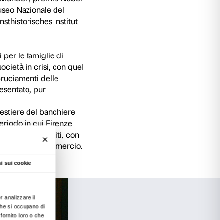
hiarisce anche la nascita del mecenatismo mode
o penitenziale per trasformarsi poi in strument
te Ludovica Sebregondi, autrice della Iconografi
998, e dallo scrittore e traduttore Tim Parks, 
uesta mostra è concepita come un “duetto”, in c
 talvolta opposti punti di vista sull’interpretaz
quello di fornire ai visitatori l’opportunità di gu
averso una prospettiva interdisciplinare coinvol
omatici e raccontando le radici del Rinascimento
relazioni – palesi ma anche segrete – fra arte, po
la consulenza storica di Franco Franceschi, Pro
ersità degli Studi di Siena-Arezzo e di un prest