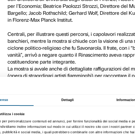
rapporti internazionalie c
ha origine spesso come gest
potere.
Curata dalla storica dell’ar
Girolamo Savonarola. 1495-1
de La fortuna dei Medici, q
curatori presentano diversi e
tema trattato. L’obiettivo è 
l’arte trasversalmente attr
economisti, politici e dipl
fiorentino dall’ottica delle 
denaro.
L’esposizione si avvale del
di Storia medievale all’Univ