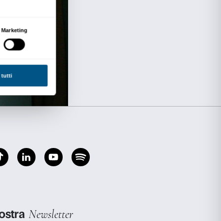
sto da Cristina Acidini, Soprintendente per il
co ed Etnoantropologico e per il Polo Museale d
); Alessandro Cecchi, Direttore della Galleria P
 Liscia, Professore di Storia delle Arti Applicat
ità degli Studi di Firenze; Robert Mundell, prem
olozzi Strozzi, Direttore del Museo Nazionale 
Gerhard Wolf, Direttore del Kunsthistorisches I
ut.
i percorsi, i capolavori realizzati per le famiglie
si chiude con la visione di una società in crisi,
e fu Savonarola. Il frate, con i “bruciamenti del
anto il Rinascimento aveva rappresentato, pur
nte.