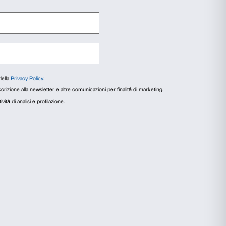
 dettagliate raffigurazioni del mestiere del ban
ti fiamminghi) per raccontare il periodo in cui F
 del mondo. Vengono anche adeguatamente chiari
mediali, gli antichi percorsi del denaro e del c
agli
Informazioni sui cookie
r fornire funzionalità dei social media e per analizzare il
i utilizzi il nostro sito con i nostri partner che si occupano di
ero combinarle con altre informazioni che hai fornito loro o che
Statistiche
Marketing