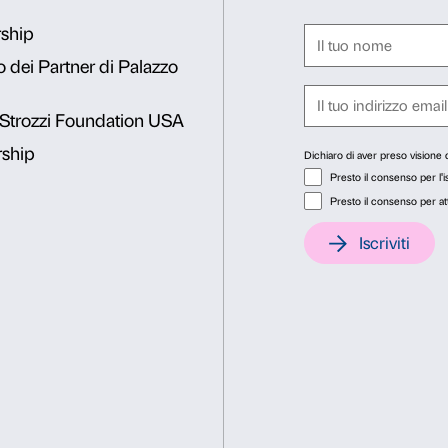
La mostra si avvale anche di
(opera di straordinari artis
era la capitale finanziaria
l’ausilio di strumenti multi
Consenso
Dett
Questo sito web utilizza i cookie
o
Utilizziamo i cookie per personalizzare contenuti ed annunci, pe
nostro traffico. Condividiamo inoltre informazioni sul modo in cu
analisi dei dati web, pubblicità e social media, i quali potrebb
hanno raccolto dal tuo utilizzo dei loro servizi.
Selezione
Necessari
Preferenze
del
consenso