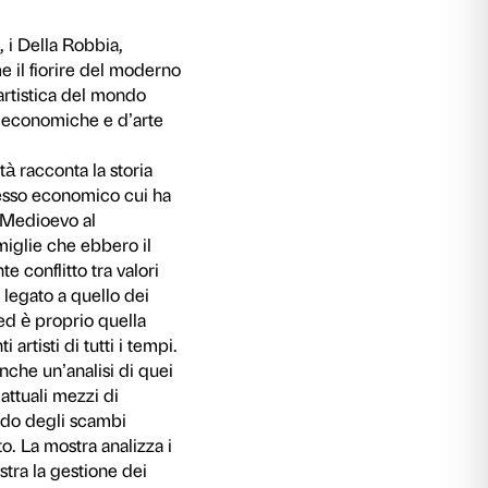
le vanità
ato Angelico, Piero del Pollaiolo, i Della Robbia
el Rinascimento – illustrano come il fiorire del
arallelo alla maggiore stagione artistica del m
ega quell’intrecciarsi di vicende economiche e 