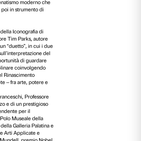
religiosi e politici dell’epoca.
i, Botticelli e il rogo delle vanità racconta la s
a bancario moderno e del progresso economico
la vita e l’economia europea dal Medioevo al
ossono entrare nella vita delle famiglie che ebber
io, cogliendo anche il persistente conflitto tra 
ito del mecenate è strettamente legato a quello
le imprese delle case regnanti, ed è proprio qu
are di alcuni dei più importanti artisti di tutti 
otere fiorentino in Europa, ma anche un’analisi 
 mezzo millennio prima degli attuali mezzi di
ai fiorentini di dominare il mondo degli scamb
a, di finanziare il Rinascimento. La mostra ana
crearono immensi patrimoni, illustra la gestione