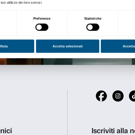
comitato scientifico, compo
Patrimonio Storico, Artisti
città di Firenze (Presidente
dei Giardini di Boboli; Dora
dell’Oreficeria all’Univers
per l’Economia; Beatrice Pa
Bargello; Jacob Rothschild; 
in Florenz-Max Planck Instit
Centrali, per illustrare quest
banchieri, mentre la mostra 
ciclone politico-religioso ch
vanità”, arrivò a negare qu
costituendone parte integra