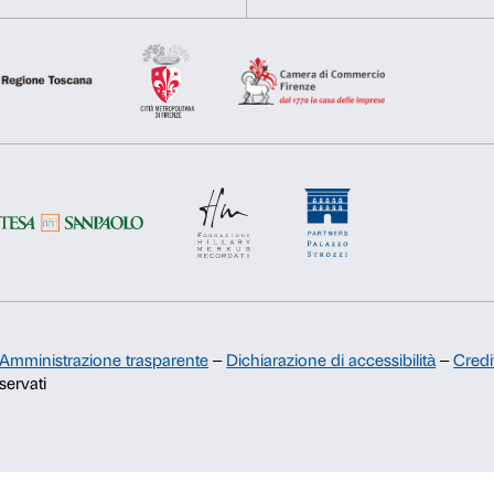
Rifiuta
Accetta s
Sostienici