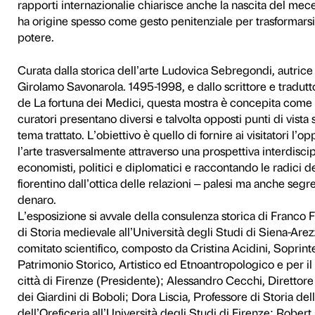
agli sconvolgenti mutamenti 
Denaro e Bellezza. I banchier
dell’invenzione del sistem
dato origine, ricostruendo 
edì
Rinascimento. I visitatori p
controllo del sistema bancar
spirituali ed economici.Il m
banchieri che finanziarono 
convergenza che favorì l’oper
Un viaggio alla radice del p
meccanismi economici che –
comunicazione – permisero 
commerciali e, di conseguenz
sistemi con cui i banchieri 