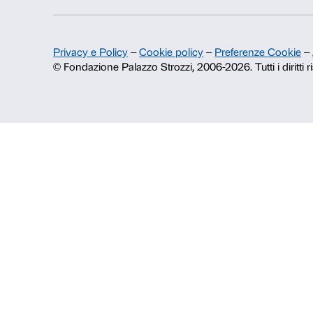
Fondazione Palazzo Strozzi
Storia di Palazzo Strozzi
Pubblicazioni e biblioteca
Area stampa
Contatti
Info e prenotazioni
Dal lunedì al venerdì, 9.00-18.00
+39 055 26 45 155
prenotazioni@palazzostrozzi.org