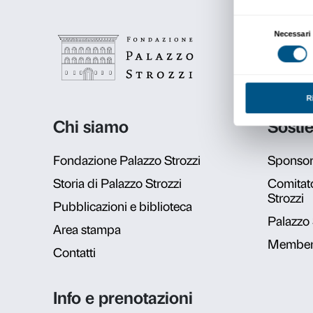
Metti, una stella a cena
Scopri