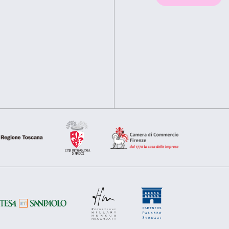
Questo sito web utilizza i cookie
Utilizziamo i cookie per personalizzare contenuti ed annunci, pe
nostro traffico. Condividiamo inoltre informazioni sul modo in cu
analisi dei dati web, pubblicità e social media, i quali potrebb
hanno raccolto dal tuo utilizzo dei loro servizi.
Selezione
Necessari
Preferenze
del
consenso
Rifiuta
Accetta s
Sostienici