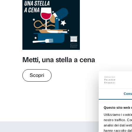
Frankenthaler. All at On
Scopri