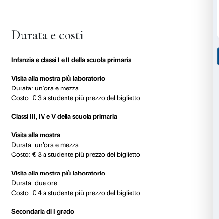
sperimentazione personale e di condivisione con la cl
sono calibrati sulle diverse fasce d’età, strutturati in 
dialogica e prevedono esperienze pratiche davanti al
Ogni attività ha una durata di un’ora e trenta o di du
della proposta selezionata e del grado scolastico. Le a
laboratorio che seguono la visita in mostra invitano a 
stimoli ricevuti dalle opere attraverso un’esperienza c
in autonomia o in gruppo.
Ogni attività mira a:
-Stimolare la curiosità verso l’arte di tutti i secoli e ve
della cultura;
-Favorire il contatto diretto con opere e oggetti di sec
culturali diversi;
-Scoprire le storie di civiltà lontane che gli oggetti p
-Facilitare la relazione di ogni partecipante con manu