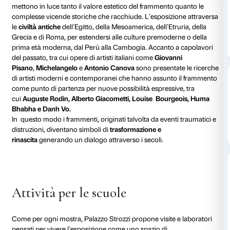
Dal dal 25 settembre 2026 al 24 gennaio 2027 la Fo
Palazzo Strozzi presenta
Broken. Il potere del framm
grande mostra che esplora il
tema del frammento
dal
all’arte contemporanea, celebrando il potere evocativo
che ha esercitato nell’uomo dall’antichità al presente
Oltre
ottanta oggetti e opere
di secoli e contesti cultur
mettono in luce tanto il valore estetico del framment
complesse vicende storiche che racchiude. L’esposiz
le
civiltà antiche
dell’Egitto, della Mesoamerica, dell’Et
Grecia e di Roma, per estendersi alle culture premod
prima età moderna, dal Perù alla Cambogia. Accanto