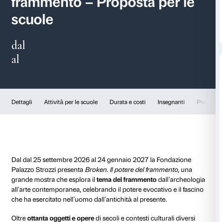
Broken. Il potere del
frammento – Proposta p
scuole
dal
al
Dettagli
Attività per le scuole
Durata e costi
Ins