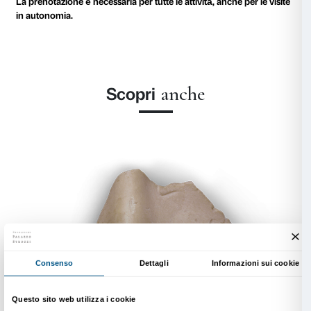
Durata: due ore
Costo: € 4 a studente più prezzo del biglietto
Secondaria di II grado
Visita alla mostra
Durata un’ora e mezza
Costo: € 3 a studente più prezzo del biglietto
Biglietto d’ingresso
Ridotto: € 5 dai 6 ai 18 anni compresi
Gratuito: sotto i 6 anni, persone con disabilità, inseg
accompagnano la classe