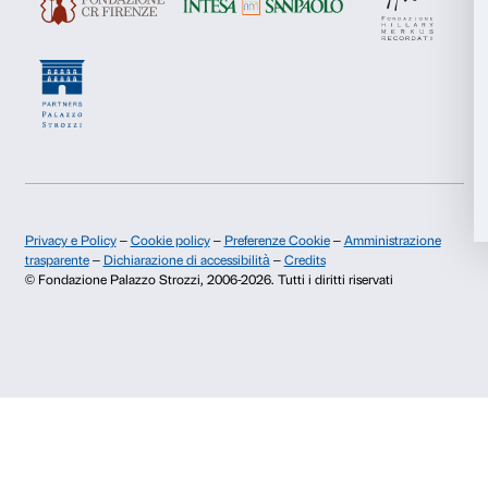
Presto il consenso per l'iscrizione alla newsletter e altre comun
di marketing.
Accetta tutti
Presto il consenso per attività di analisi e profilazione.
Accetta selezionati
Iscriviti
Rifiuta
Chi siamo
Sostienici
Fondazione Palazzo Strozzi
Sponsorship
Storia di Palazzo Strozzi
Comitato dei Partner d
Pubblicazioni e biblioteca
Palazzo Strozzi Foun
Area stampa
Membership
Contatti