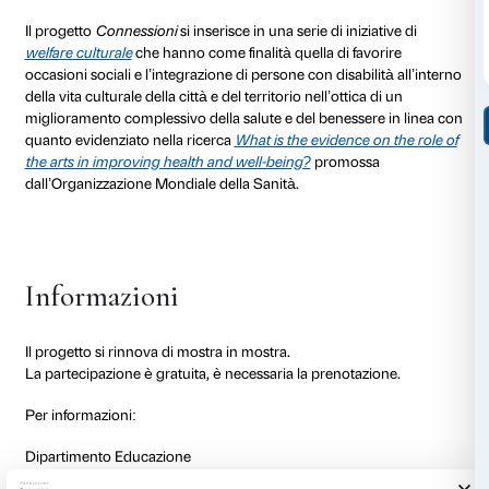
Obiettivi
L’arte e l’espressione personale per un benessere c
Scopo del progetto è creare iniziative inclusive che f
partecipazione (verbale, fisica, sensoriale) alle mostr
Strozzi di persone che vivono in situazioni di disabilit
generale di fragilità. L’osservazione condivisa delle op
coinvolgimento attivo dei partecipanti per valorizzar
personale sono i punti cardine della proposta.
L’obiettivo è infatti offrire ai partecipanti un’esperien
piacevole, permettendo a ognuno di entrare in relazi
opere in modo libero e personale. Le attività offrono la
esprimersi, in un contesto protetto e stimolante, e di