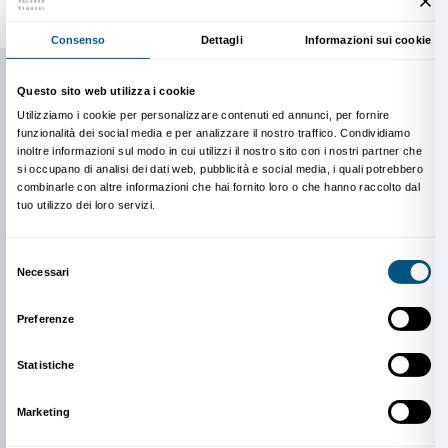
convalidate le differenti modalità d’espressione, asp
in un processo di
empowerment
personale. Viene ino
incoraggiata la condivisione di gruppo in modo che l
vissuta anche come un momento collettivo dove tutti
operatori, sono chiamati a partecipare e lasciarsi stup
interrogare dalle opere d’arte.
Il progetto
Connessioni
si inserisce in una serie di iniz
welfare culturale
che hanno come finalità quella di fa
occasioni sociali e l’integrazione di persone con disabi
della vita culturale della città e del territorio nell’ottic
miglioramento complessivo della salute e del benesse
quanto evidenziato nella ricerca
What is the evidence
the arts in improving health and well-being?
promos
dall’Organizzazione Mondiale della Sanità.