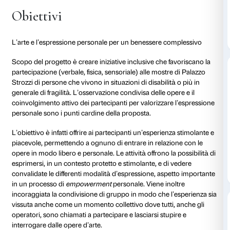
appuntamenti in modo da creare un dialogo con gli e
sociale: per facilitare l’accesso per ogni mostra vien
incontro di presentazione dedicato agli operatori soc
possono così vedere in anteprima l’esposizione e cont
definizione della proposta che di volta in volta viene s
A partire da questa condivisione vengono poi propos
specifici che tengono conto delle caratteristiche di o
in termini di difficoltà che di potenzialità e desideri.
Connessioni
si svolge di fronte alle opere in mostra e 
Maria Manetti Shrem Educational Center
, luogo incl
accessibile a tutti i pubblici e cuore delle attività educ
Fondazione Palazzo Strozzi.