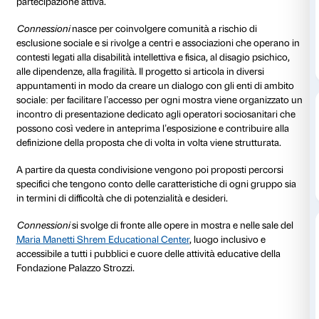
Fin dalla sua nascita la Fondazione Palazzo Strozzi s
creare eventi, esposizioni e attività culturali accessibili
persone, proponendosi come un luogo sociale e di i
possibilità di godere delle opere d’arte esposte è gara
ampio pubblico possibile, come sancito anche dalla
universale dei diritti umani
e ribadita dalla
Convenzion
Abbattere le barriere architettoniche rappresenta un
indispensabile ma non sufficiente. Per questo motiv
Palazzo Strozzi propone programmi specifici ricerc
partecipazione attiva.
Connessioni
nasce per coinvolgere comunità a risch
esclusione sociale e si rivolge a centri e associazioni
contesti legati alla disabilità intellettiva e fisica, al dis
alle dipendenze, alla fragilità. Il progetto si articola in 