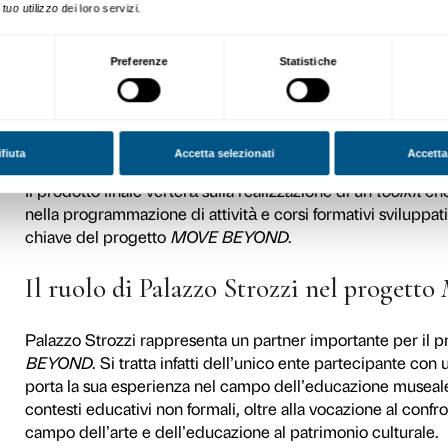
A partire dalla stesura di un
progetto, svoltosi con incon
programmazione delle attivi
Durante il primo
transnatio
Spolecznej
di Lodz, Polonia
ha discusso sull’organizzazi
L‘incontro di formazione a
collaborare alla stesura di 
quale, attraverso attività non
allo sviluppo delle otto comp
riferimento per il raggiungim
successive formazioni pilota
Nella fase
Train the trainer
,