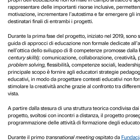
destinate all’inclusione educ
Fondazione Palazzo Strozzi
confrontandosi con partner 
Paesi Bassi, ente capofila);
of Educational Volunteers
(V
Spolecznej
(Lodz, Polonia)
Arcadia Musa Centro de Ar
Paesi Bassi);
CNR-IRCrES
(
Le fasi del progett
Il progetto MOVE BEYOND i
MOVE, creato per rispondere
condizioni di vulnerabilità, 
propri dell’educazione non 