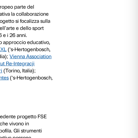
a
MOVE BEYOND
, il progetto europeo parte del
 KA204, che ha come prerogativa la collabor
ll’educazione degli adulti. Il progetto si focaliz
e di
best practices
nel campo dell’arte e dello 