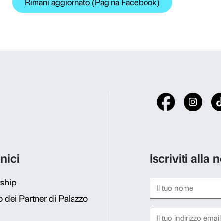
relativa valutazione grazie 
Association of Educational 
Rifiuta
Accetta s
Il prodotto finale verterà su
nella programmazione di atti
chiave del progetto
MOVE
Il ruolo di Palazzo
Palazzo Strozzi rappresenta
BEYOND
. Si tratta infatti
porta la sua esperienza ne
contesti educativi non formal
campo dell’arte e dell’educ