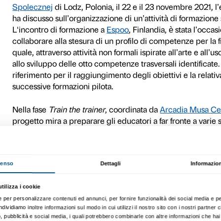
rappresentare delle importan
motivazione, incrementare l’
destinatari finali di entrambi
Durante la prima fase del pr
guida di approcci di educazi
nell’ottica dello sviluppo 
century skills
): comunicazio
problem solving
, flessibili
principale scopo è fornire 
educativi, in modo da proge
stimolare la creatività anche
vista.