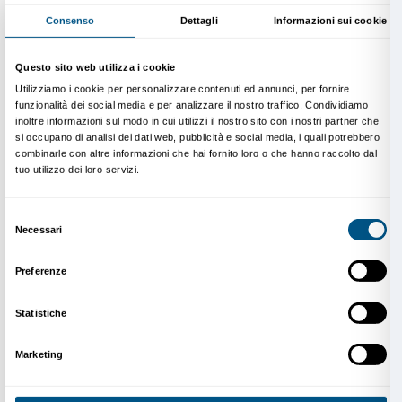
moderazione
La Fondazione Palazzo Strozzi adotta le seguenti pr
moderazione per garantire un ambiente online sicuro
1. Monitoraggio attivo
: i canali social sono monitora
per identificare eventuali violazioni della presente so
policy;
2. Segnalazione da parte degli utenti
: incoraggiamo l
comunità a segnalare contenuti o comportamenti ina
attraverso gli strumenti forniti dalle piattaforme socia
a noi via email;
3. Valutazione
: ogni segnalazione viene valutata indi
decisione di rimuovere un contenuto o di intervenire
comportamento viene presa sulla base della gravità d