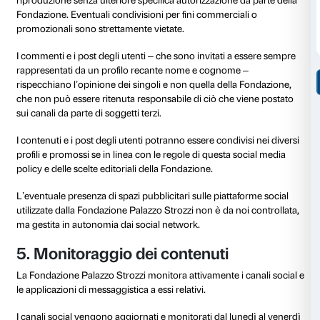
–
Privacy
: ricordiamo agli utenti di non condividere 
personali sensibili nei commenti pubblici. Per questi
richiedono la condivisione di dati personali, invitiamo
tramite i canali privati forniti.
–
Proprietà intellettuale
: gli utenti devono rispettare i d
proprietà intellettuale detenuti dalla Fondazione Pala
dagli artisti e dagli enti prestatori delle opere, evitand
condivisione di contenuti protetti da copyright senza
l’autorizzazione necessaria.
4. Contenuti
I contenuti testuali, visuali e audio pubblicati sui soc
ideati e prodotti dalla Fondazione Palazzo Strozzi, sa
diversamente. I diritti di proprietà intellettuale di tutti
(testi, foto, video e altri prodotti multimediali) appar
Fondazione e all’autore originale.