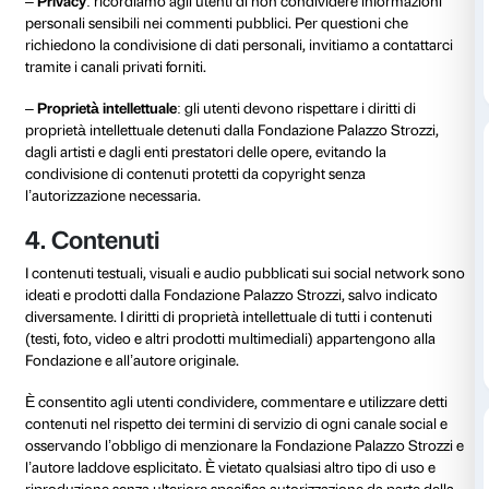
interagiscono con i nostri canali social, inclusi ma non
visitatori, follower, partner, content creator, influencer,
guide, curatori, ricercatori, studenti, docenti.
3. Principi guida
Questa social media policy è stata redatta in coord
tutti gli organi della Fondazione Palazzo Strozzi sec
principi basilari.
–
Rispetto
: tutti gli utenti sono invitati a mantenere 
rispettoso e costruttivo nelle interazioni. Commenti of
discriminatori o che violano la dignità altrui saranno 
–
Autenticità
: incoraggiamo la condivisione di opini
autentici, purché espressi in modo rispettoso e costru