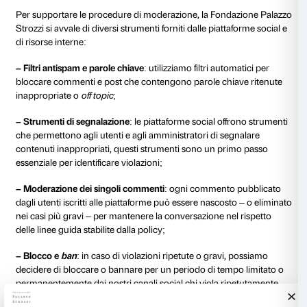
– informazioni che possano
compromettere la pubbli
–
scopi commerciali, pubblicitari
o che rinviano a con
non verificabili da parte della Fondazione Palazzo Str
–
messaggi politici o elettorali
.
5.2. Moderazione dei contenuti
Saranno soggetti a moderazione i commenti e i post
– temi fuori argomento rispetto alla discussione di u
post (
off topic
);
– interventi inseriti ripetutamente (
flood
);
– elementi volti a disturbare la discussione (
trolling
e
offendere chi gestisce e modera i canali social;
–
spam
.
5.3. Procedure di rimozione e