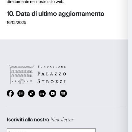
Per supportare le procedure di moderazione, la Fon
Strozzi si avvale di diversi strumenti forniti dalle piat
di risorse interne:
– Filtri antispam e parole chiave
: utilizziamo filtri aut
bloccare commenti e post che contengono parole ch
inappropriate o
off topic
;
– Strumenti di segnalazione
: le piattaforme social of
che permettono agli utenti e agli amministratori di s
contenuti inappropriati, questi strumenti sono un p
essenziale per identificare violazioni;
– Moderazione dei singoli commenti
: ogni comment
dagli utenti iscritti alle piattaforme può essere nascos
nei casi più gravi – per mantenere la conversazione n
delle linee guida stabilite dalla policy;