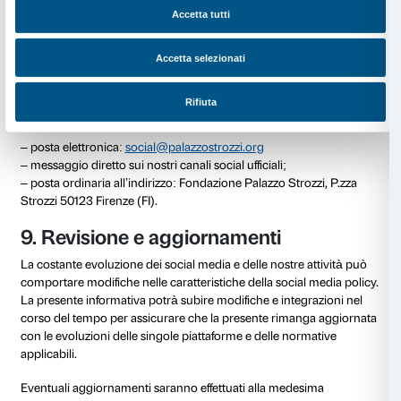
e del rispetto dei principi di questa social media polic
4. Azione
: in caso di violazione, si procederà con la 
contenuto o con l’applicazione di misure disciplinari 
dell’utente responsabile, che possono includere avv
sospensione o, nei casi più gravi, il
ban
permanente d
5. Comunicazione
: quando appropriato, comunicher
responsabile della violazione le ragioni dell’azione in
6. Revisione
: gli utenti hanno il diritto di richiedere 
delle decisioni di moderazione, fornendo ulteriori con
spiegazioni, la Fondazione si impegna a riconsiderar
attenzione.
5.4. Strumenti per la rimozione
moderazione