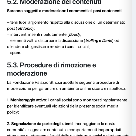
richieste. Ci riserviamo di mettere in contatto l’utente 
competente, quando necessario.
Gli utenti sono invitati a tenere toni rispettosi, attenen
cosiddetta netiquette. Tutte e tutti hanno il diritto di i
canali social di Palazzo Strozzi e di manifestare la lo
liberamente, fermo restando l’interesse pubblico deg
Non è possibile utilizzare gli spazi social per casi pers
spazi valgono le normali regole di correttezza, rispett
altrui e privacy.
Tutti gli utenti devono in ogni caso rispettare i termini
social network su cui è ufficialmente presente la Fo
Palazzo Strozzi.
5.1. Rimozione dei contenuti
Saranno rimossi i commenti e i post contenenti
: