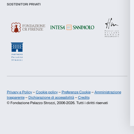
Rifiuta
canali:
– posta elettronica:
social@palazzostrozzi.org
– messaggio diretto sui nostri canali social ufficiali;
– posta ordinaria all’indirizzo: Fondazione Palazzo Str
Strozzi 50123 Firenze (FI).
9. Revisione e aggiornamenti
La costante evoluzione dei social media e delle nostre
comportare modifiche nelle caratteristiche della socia
La presente informativa potrà subire modifiche e inte
corso del tempo per assicurare che la presente rima
con le evoluzioni delle singole piattaforme e delle no
applicabili.
Eventuali aggiornamenti saranno effettuati alla med