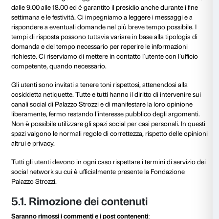
È consentito agli utenti condividere, commentare e uti
contenuti nel rispetto dei termini di servizio di ogni c
osservando l’obbligo di menzionare la Fondazione Pa
l’autore laddove esplicitato. È vietato qualsiasi altro t
riproduzione senza ulteriore specifica autorizzazione 
Fondazione. Eventuali condivisioni per fini commercia
promozionali sono strettamente vietate.
I commenti e i post degli utenti – che sono invitati a
rappresentati da un profilo recante nome e cognome
rispecchiano l’opinione dei singoli e non quella dell
che non può essere ritenuta responsabile di ciò che 
sui canali da parte di soggetti terzi.
I contenuti e i post degli utenti potranno essere condiv
profili e promossi se in linea con le regole di questa 