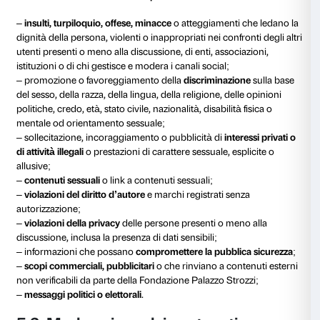
policy e delle scelte editoriali della Fondazione.
L’eventuale presenza di spazi pubblicitari sulle piatta
utilizzate dalla Fondazione Palazzo Strozzi non è da n
ma gestita in autonomia dai social network.
5. Monitoraggio dei contenuti
La Fondazione Palazzo Strozzi monitora attivamente i
le applicazioni di messaggistica a essi relativi.
I canali social vengono aggiornati e monitorati dal lu
dalle 9.00 alle 18.00 ed è garantito il presidio anche d
settimana e le festività. Ci impegniamo a leggere i me
rispondere a eventuali domande nel più breve tempo p
tempi di risposta possono tuttavia variare in base alla
domanda e del tempo necessario per reperire le info