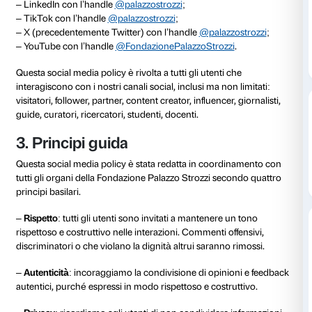
Invitiamo tutti gli utenti a leggere attentamente ques
di interagire con i nostri canali social.
2. Scopo e campo di applicazio
La presente social media policy si applica a tutti i con
pubblicati sui canali social ufficiali di Palazzo Strozzi.
La Fondazione è presente su:
– Facebook con l’handle
@palazzostrozzi
;
– Instagram con l’handle
@palazzostrozzi
;
– LinkedIn con l’handle
@palazzostrozzi
;
– TikTok con l’handle
@palazzostrozzi
;
– X (precedentemente Twitter) con l’handle
@palazz
– YouTube con l’handle
@FondazionePalazzoStrozz
Questa social media policy è rivolta a tutti gli utenti c