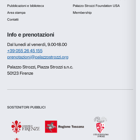
Selezione
Necessari
del
consenso
Preferenze
Statistiche
Marketing
Accetta tutti
Accetta selezionati
Rifiuta