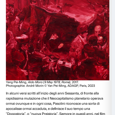
Yang Pei-Ming,
Rossellini, Roma città aperta
, 2015.
Photographie: André Morin © Yan Pei-Ming, ADAGP, Paris
La Storia che Yang Pei-Ming dipinge non è più quella
dalle articolazioni di un pensiero o mossa dalle forze 
ma un mausoleo di tragedie diventate atemporali, di p
Terra fissati nel trono e nella polvere della loro parab