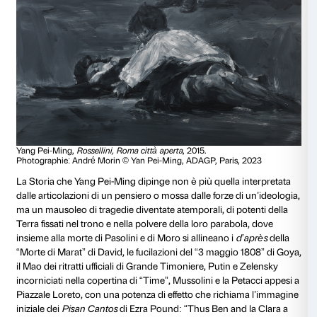
soggetti è desunta dalle foto dei giornali, da emblem
immagini private come dai capolavori della storia dell
sublime iconografia religiosa, quella stessa su cui Pas
sua raffinata cultura figurativa, ricompone il particola
suo cinema, dove la passione di Cristo torna più volte 
destino di personaggi “umili”, come il ladrone affama
o il figlio di Mamma Roma legato in carcere al letto d
inquadrato dalla macchina da presa secondo il taglio
un “Cristo morto”. Proprio da quest’ultima immagine
Roma
Yang Pei-Ming aveva ricavato un quadro espo
mostra romana a Villa Medici, per la quale l’artista av
suo modo anche il più eminente fotogramma del Ne
italiano, quello di Anna Magnani crivellata dalle mitrag
tedesche in
Roma città aperta
.