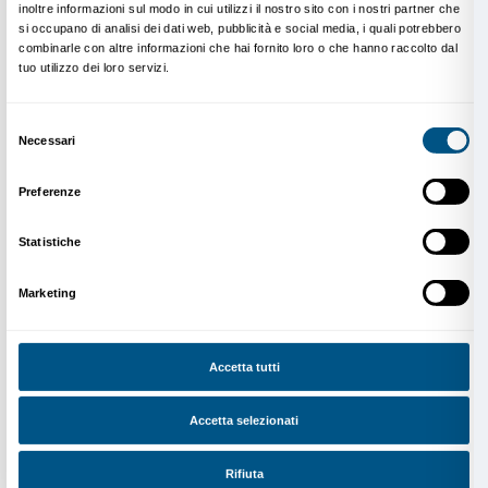
Yang Pei-Ming,
Aldo Moro (9
May
1978, Rome)
, 2017.
Photographie: André Morin © Yan Pei-Ming, ADAGP, Paris
In alcuni versi scritti all’inizio degli anni Sessanta, di f
rapidissima mutazione che il Neocapitalismo planeta
ormai ovunque e in ogni cosa, Pasolini riconosce una
apocalisse ormai accaduta, e definisce il suo tempo 
“Dopostoria”, o “nuova Preistoria”. Sempre in quegli a