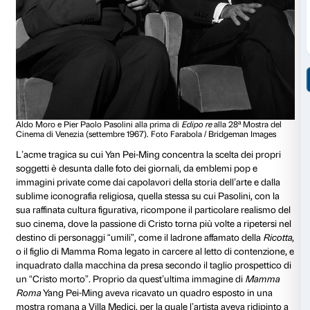
l’artista si rappresenta con l’abbandono e l’inerme nu
uomo crocifisso. Un’intima assunzione in se stesso d
cristiano come archetipo universale del dolore uman
fine della mostra ritroviamo ancora in una solenne Cr
esemplata dai fotogrammi finali del
Vangelo secondo
collocata, quest’ultima, fra due quadri “storici” che si 
ritrovamento del corpo massacrato di Pasolini all’Idro
e quello di Aldo Moro, abbandonato nel bagagliaio de
via Caetani. Entrambi, replicando in grandi dimension
fotografico diffuso dalle agenzie di stampa, e rimasto 
memoria di tutti.