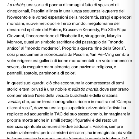
insieme alla morte di Pasolini e di Moro si allineano i
“Morte di Marat” di David, le fucilazioni del “3 maggi
il Mao dei ritratti ufficiali di Grande Timoniere, Putin
incorniciati nella copertina di “Time”, Mussolini e la 
Piazzale Loreto, con una potenza di effetto che rich
iniziale dei
Pisan Cantos
di Ezra Pound: “Thus Ben an
Milano / by the heels at Milano…” (“Così Ben e la Cla
per i calcagni a Milano…”).