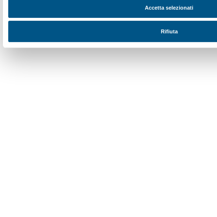
Fondazione Palazzo Strozzi
Sponsorship
Storia di Palazzo Strozzi
Comitato dei Partner d
Pubblicazioni e biblioteca
Palazzo Strozzi Foun
Area stampa
Membership
Contatti
Info e prenotazioni
Dal lunedì al venerdì, 9.00-18.00
+39 055 26 45 155
prenotazioni@palazzostrozzi.org
Palazzo Strozzi, Piazza Strozzi s.n.c.
50123 Firenze