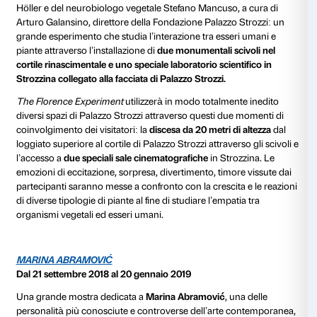
volta riunite assieme opere emblematiche del fermen
italiano tra gli anni Cinquanta e la fine degli Sessanta
ventennio che prende forma una nuova idea di arte, p
contemporaneità attraverso una straordinaria vitalità
materie e forme. Un itinerario artistico, quello della 
parte dalla diatriba tra
Realismo
e
Astrazione
, prosegu
dell’
Arte Informale
per arrivare alle sperimentazioni de
giustapposizione con le esperienze della
pittura mo
nuovi linguaggi dell’
Arte Povera
e dell’
Arte Concettu
THE FLORENCE EXPERIMENT
Dal 19 aprile al 26 agosto 2018