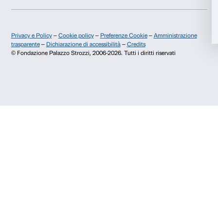
La Sala Lettura. Foto Alessandro Moggi
Il rapporto di Viola con la storia e l’arte toscane viene
attraverso importanti collaborazioni con musei e istitu
Grande Museo del Duomo, le Gallerie degli Uffizi, il 
Maria Novella a Firenze, e con le città di Empoli e Are
Richiedi in biglietteria il
Fuorimostra
Bill Viola. Rinas
elettronico
che raccoglie queste collaborazioni e pr
itinerario con cui, a partire da Palazzo Strozzi e attrave
diversi luoghi del territorio, scoprire e approfondire l’a
Viola.
Continuate a seguirci per scoprire nel dettaglio ques