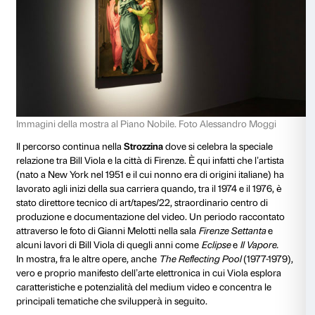
In mostra, per la prima volta, si potrà vedere dal vivo 
ambiente l’accostamento di
The Greeting
di Bill Viola
Visitazione
del Pontormo che lo ha ispirato,
Catheri
Viola insieme a
Caterina da Siena e quattro beate d
pittore tardogotico Andrea di Bartolo, il dialogo fra
E
Bill Viola e il
Cristo in pietà
di Masolino da Panicale ch
letteralmente,
The Deluge
di Bill Viola a confronto c
universale e recessione delle acque
di Paolo Uccello,
Searching for Immortality/Woman Searching for Eter
Viola insieme alle due tavole
Adamo
ed
Eva
di Lukas