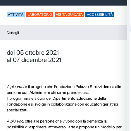
A più voci – Jeff Koo
ATTIVITÀ
LABORATORIO
VISITA GUIDATA
ACCES
Dettagli
dal 05 ottobre 2021
al 07 dicembre 2021