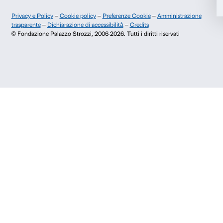
Iscriviti
Chi siamo
Sostienici
Fondazione Palazzo Strozzi
Sponsorship
Storia di Palazzo Strozzi
Comitato dei Partner d
Pubblicazioni e biblioteca
Palazzo Strozzi Foun
Area stampa
Membership
Contatti
Info e prenotazioni
Dal lunedì al venerdì, 9.00-18.00
+39 055 26 45 155
prenotazioni@palazzostrozzi.org