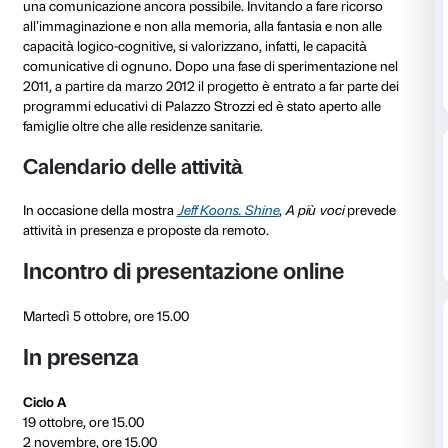
A più voci
è il progetto che Fondazione Palazzo Stroz
persone con Alzheimer e chi se ne prende cura.
Il programma è a cura del Dipartimento Educazione 
Fondazione e si svolge in collaborazione con educator
specializzati.
A più voci
offre alle persone che vivono con la demen
possibilità di esprimersi attraverso l’arte e propone 
una comunicazione ancora possibile. Invitando a fare
all’immaginazione e non alla memoria, alla fantasia e 
capacità logico-cognitive, si valorizzano, infatti, le ca
comunicative di ognuno. Dopo una fase di speriment
2011, a partire da marzo 2012 il progetto è entrato a f
programmi educativi di Palazzo Strozzi ed è stato ape