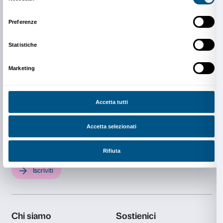
L’attività è completamente gratuita.
Per partecipare è necessaria la prenotazione.
Info e prenotazioni
Dipartimento Educazione
edu@palazzostrozzi.org
Scopri il progetto
A più voci