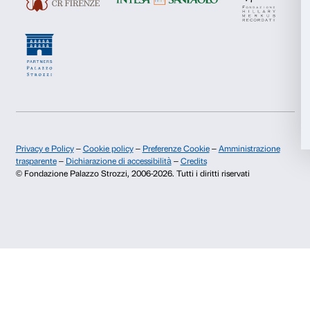
Pubblicazioni e biblioteca
Palazzo Strozzi Foun
Marketing
Area stampa
Membership
Contatti
Accetta tutti
Info e prenotazioni
Dal lunedì al venerdì, 9.00-18.00
Accetta selezionati
+39 055 26 45 155
prenotazioni@palazzostrozzi.org
Rifiuta
Palazzo Strozzi, Piazza Strozzi s.n.c.
50123 Firenze