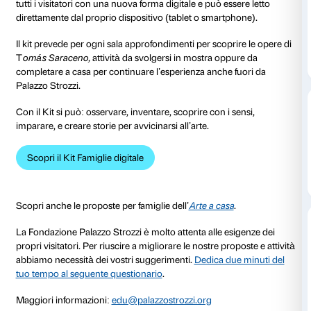
al 01 novembre 2020
Il Kit Famiglie è lo strumento che Palazzo Strozzi ded
bambini, pensato per condividere l’esperienza della v
in modo divertente e creativo.
Con la riapertura della mostra
Tomás Saraceno. Aria
sospensione dovuta all’emergenza sanitaria, il Kit vi
tutti i visitatori con una nuova forma digitale e può es
direttamente dal proprio dispositivo (tablet o smartp
Il kit prevede per ogni sala approfondimenti per scopr
T
omás Saraceno,
attività da svolgersi in mostra
opp
completare a casa per continuare l’esperienza anche 