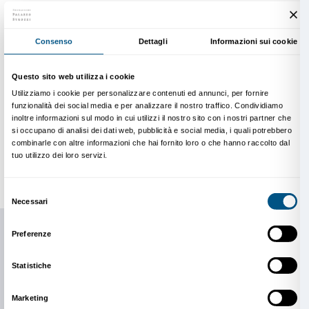
Durata
: un’ora e mezza
Dove
: a Palazzo Strozzi
Il secondo incontro prevede la visita alla mostra ed è
un’esperienza diretta con la ricerca fortemente autob
Tracey Emin. Nelle opere le esperienze della sua vita
più dolorose e difficili, sono affrontate con sincerità 
diretto, i sentimenti più intimi e privati sono resi pubbl
Tracey Emin raffigura
il corpo anche nella sua fragilit
pensieri personali e profondi
, talvolta spudorati, di
forte volontà di autodeterminazione nell’affrontare t
sessualità o la malattia, la solitudine o l’amore.
Durante la visita i ragazzi e le ragazze sono invitati a 
opere realizzate con linguaggi diversi (neon, pittura, 