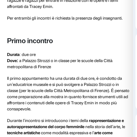
questo il percorso si articola in due momenti: un’atti
e una visita alla mostra, entrambe condotte da un’ed
museale di Palazzo Strozzi
Tutto ciò che sono
è progettato con la consulenza di
con la collaborazione dei Consultori UslToscanaCen
Promozione della Salute Usl Toscana Centro.
Scarica la restituzione del progetto
Come si svolge il progett
Il progetto è strutturato in due appuntamenti, entram
in modalità dialogica e prevedono la partecipazione a