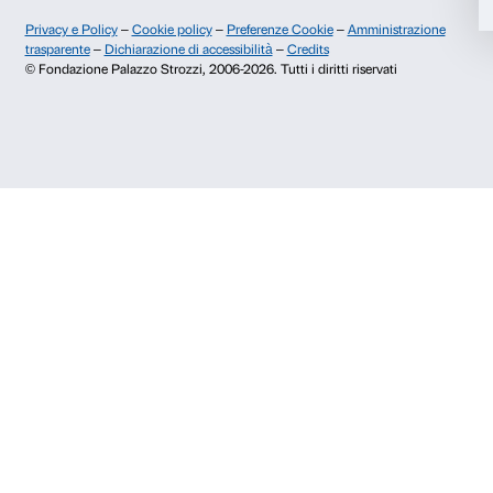
Dichiaro di aver preso visione della
Privacy Policy.
Presto il consenso per l'iscrizione alla newsletter e altre comun
di marketing.
Presto il consenso per attività di analisi e profilazione.
Iscriviti
Chi siamo
Sostienici
Fondazione Palazzo Strozzi
Sponsorship
Storia di Palazzo Strozzi
Comitato dei Partner d
Pubblicazioni e biblioteca
Palazzo Strozzi Foun
Area stampa
Membership
Contatti