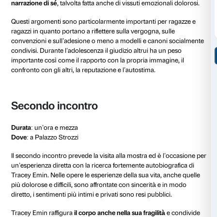
ragazze e ragazzi per entrare in relazione con le opere
affrontati da Tracey Emin.
Per entrambi gli incontri è richiesta la presenza degli
Primo incontro
Durata
: due ore
Dove:
a Palazzo Strozzi o in classe per le scuole della
metropolitana di Firenze
Il primo appuntamento ha una durata di due ore, è 
un’educatrice museale e si può svolgere a Palazzo Str
classe (per le scuole della Città Metropolitana di Fir
come preparazione alla mostra in quanto fornisce stru