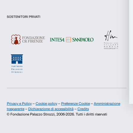
Dichiaro di aver preso visione della
Privacy Policy.
Presto il consenso per l'iscrizione alla newsletter e altre comun
di marketing.
Statistiche
Presto il consenso per attività di analisi e profilazione.
Marketing
Iscriviti
Accetta tutti
Chi siamo
Sostienici
Accetta selezionati
Fondazione Palazzo Strozzi
Sponsorship
Storia di Palazzo Strozzi
Comitato dei Partner d
Rifiuta
Pubblicazioni e biblioteca
Palazzo Strozzi Foun
Area stampa
Membership
Contatti