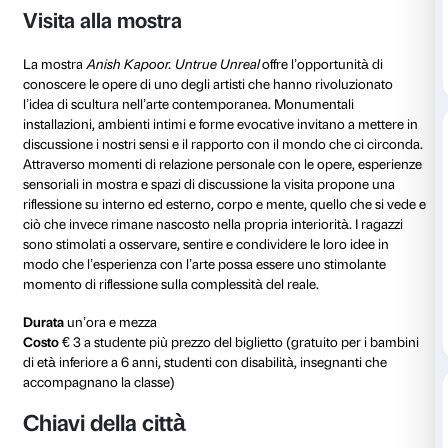
Nelle prime settimane della mostra vengono organiz
gratuiti per gli insegnanti
e sono messi a disposizione
preparare la visita, approfondire alcuni contenuti sugli
rendere le attività più inclusive.
Materiali di approfondimento
Per maggiori informazioni sull’accessibilità consultar
pagina
Informazioni per i visitatori
.
Dopo la prenotazione si consiglia la compilazione de
pre-visita
da parte degli insegnanti per fornire informa
caratteristiche della classe e permettere uno svolgi
dell’attività.