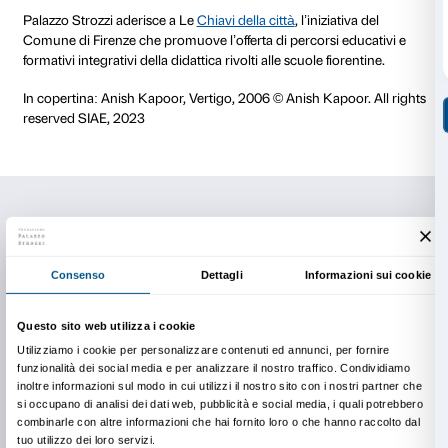
Visita alla mostra
La mostra
Anish Kapoor. Untrue Unreal
offre l’oppor
conoscere le opere di uno degli artisti che hanno riv
l’idea di scultura nell’arte contemporanea. Monument
installazioni, ambienti intimi e forme evocative invita
discussione i nostri sensi e il rapporto con il mondo 
Attraverso momenti di relazione personale con le op
sensoriali in mostra e spazi di discussione la visita 
riflessione su interno ed esterno, corpo e mente, quel
ciò che invece rimane nascosto nella propria interiorit
sono stimolati a osservare, sentire e condividere le lo
modo che l’esperienza con l’arte possa essere uno s
momento di riflessione sulla complessità del reale.
Durata
un’ora e mezza