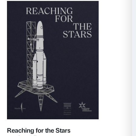
Helen Frankenthaler. Dipingere s
regole
Catalogo della mostra
Marsilio Arte 2024