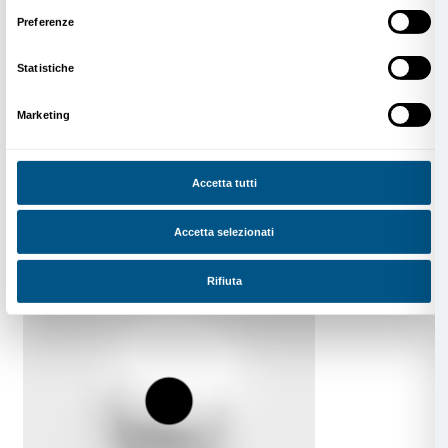
DRIFT. Shy Society
Catalogo della mostra
Marsilio Arte 2024
Scopri