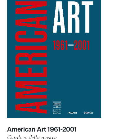
Olafur Eliasson: Nel tuo tempo
Catalogo della mostra
Marsilio Arte 2022
Scopri