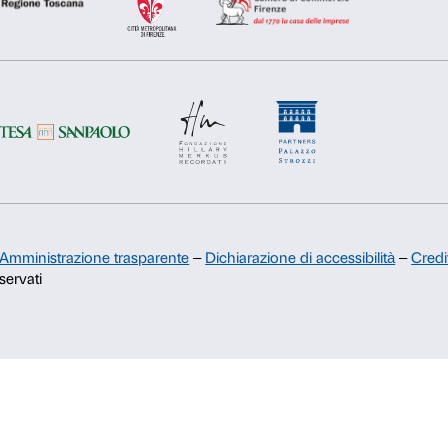
Rifiuta
Accetta s
Sostienici
Sponsorship
Comitato dei Partner di Palazzo
Strozzi
Palazzo Strozzi Foundation USA
Membership