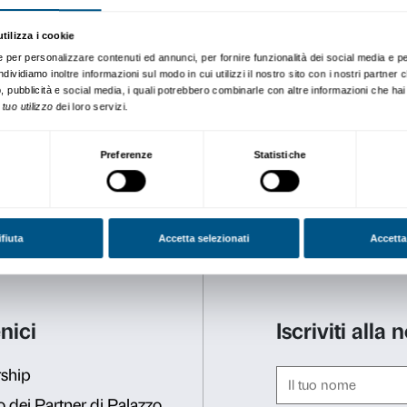
Per partecipare è necessa
possibile acquistare e ritira
Bottega Strozzi nel cortile 
L’accesso alla conversazio
È comunque garantita la pos
L’evento è ideato e promo
collaborazione con
Pirelli
Maurizio Cattelan
Provocatore instancabile, tra
ha intervistato negli ultimi 