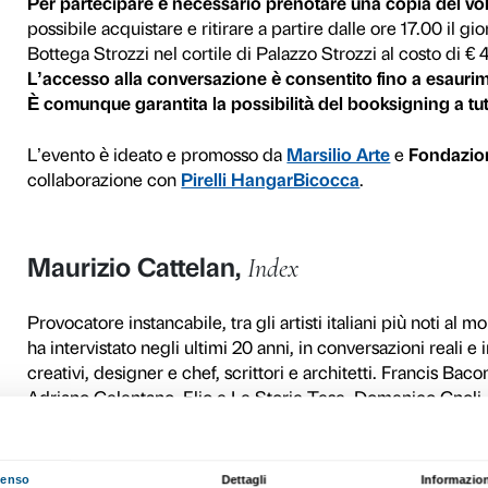
Venerdì 5 maggio
alle ore
speciale appuntamento in c
partecipante un segno, fir
delle sue interviste ad altri
Il booksigning è preceduto
Generale di Fondazione Pal
Pirelli HangarBicocca e co
Griccioli.