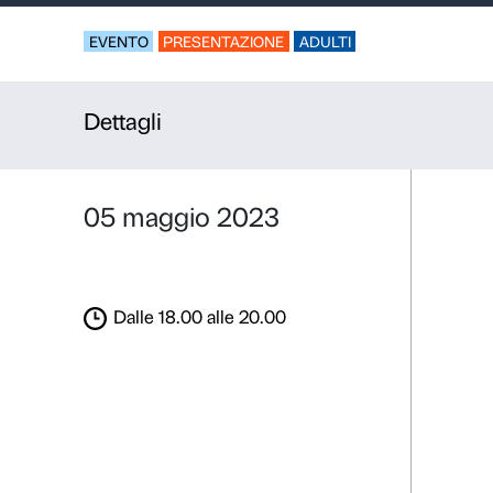
A tu per tu
Booksigning di
Inde
EVENTO
PRESENTAZIONE
ADULTI
Dettagli