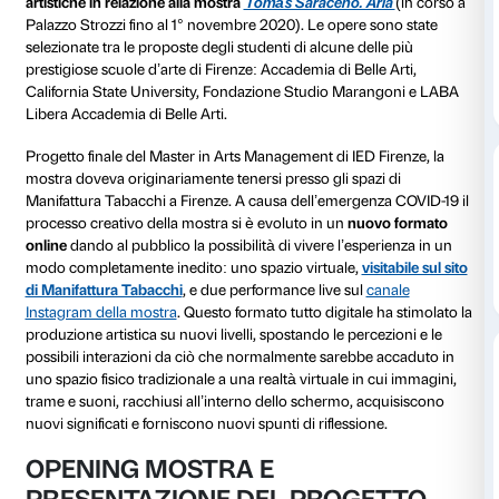
Dal 18 al 28 giugno 2020 Manifattura Tabacchi ospi
of Chaos
nei suoi spazi digitali, una
speciale mostra d
curata dal
Master in Arts Management di IED – Istitu
Design di Firenze
, organizzata in collaborazione co
Palazzo Strozzi e Manifattura Tabacchi. La mostra rac
opere di tredici giovani artisti internazionali
e rappres
conclusione del progetto della Fondazione Palazzo S
Complessi
, rivolto a creativi e professionisti del mond
ha avuto come obiettivo l’elaborazione di
nuove prod
artistiche in relazione alla mostra
Tomás Saraceno. A
Palazzo Strozzi fino al 1° novembre 2020). Le opere 
selezionate tra le proposte degli studenti di alcune de
prestigiose scuole d’arte di Firenze: Accademia di Bell
California State University, Fondazione Studio Mar
Libera Accademia di Belle Arti.