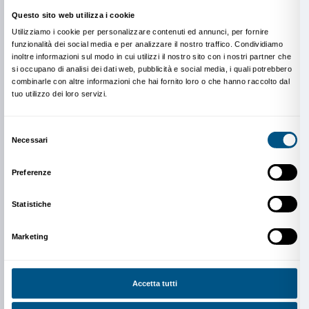
PERFORMANCE LIVE, in dirett
streaming sull’
account Instag
Giovedì 18 giugno, l’orario verrà comunicato succe
Xuan,
A Tombstone which Is Dying
Lunedì 22 giugno, ore 18.30:
Elisa Del Taglia e Sara 
Organizzatore della mostra