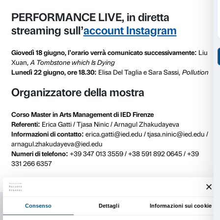
PRESENTAZIONE DEL PROG
Giovedì 18 giugno alle ore 12.00
il progetto sarà pres
diretta sulle pagine Facebook di
Fondazione Palazzo 
Manifattura Tabacchi
e
IED Firenze
. Con la partecipa
Galansino (Direttore Generale, Fondazione Palazzo St
Zanti (Direttore, IED Firenze), Michelangelo Giombin
Product Development, Manifattura Tabacchi), Marti
(Fondazione Palazzo Strozzi), Daria Filardo (Coordi
Arts Management, IED) e Erica Gatti (IED).