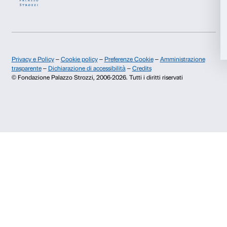
Accetta selezionati
Rifiuta
Chi siamo
Sostienici
Fondazione Palazzo Strozzi
Sponsorship
Storia di Palazzo Strozzi
Comitato dei Partner d
Pubblicazioni e biblioteca
Palazzo Strozzi Foun
Area stampa
Membership
Contatti
Info e prenotazioni
Dal lunedì al venerdì, 9.00-18.00
+39 055 26 45 155
prenotazioni@palazzostrozzi.org