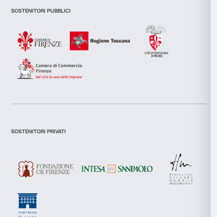
combinarle con altre informazioni che hai fornito loro o che h
tuo utilizzo dei loro servizi.
Selezione
Necessari
del
Newsletter
Iscriviti alla nostra
consenso
Preferenze
Statistiche
Dichiaro di aver preso visione della
Privacy Policy.
Marketing
Presto il consenso per l'iscrizione alla newsletter e altre comun
di marketing.
Presto il consenso per attività di analisi e profilazione.
Accetta tutti
Iscriviti