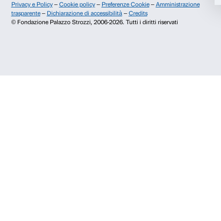
Palazzo Strozzi, Piazza Strozzi s.n.c.
Accetta selezionati
50123 Firenze
Rifiuta
SOSTENITORI PUBBLICI