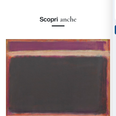
Giovedì 30 aprile, ore 15.00
Giovedì 7 maggio, ore 15.00
Giovedì 14 maggio, ore 15.00
Giovedì 21 maggio, ore 15.00
Giovedì 28 maggio, ore 15.00
Performance finale
Giovedì 4 giugno, ore 16.30
Prenotazioni
L’attività è completamente gratuita. Per partecipare 
prenotazione.