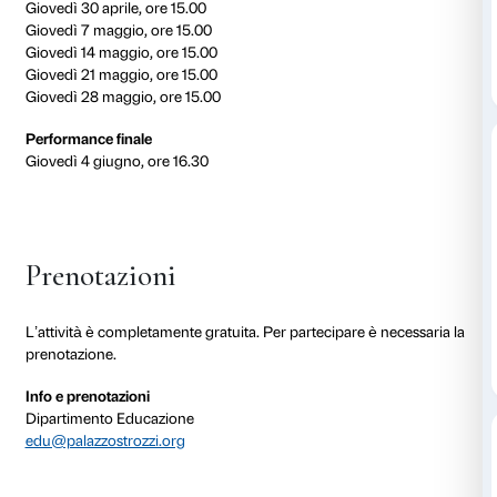
esposizione.
Le attività sono progettate e condotte da educatrici 
Strozzi con i Dance Well Teachers Laura Scudella, Ma
Feltre e Fabio Novembrini e
sono aperte a tutte le pe
un’attenzione specifica al
benessere delle persone c
Ogni incontro si svolge nelle sale della mostra di Pala
negli ambienti del
Maria Manetti Shrem Educational 
Calendario
Giovedì 16 aprile, ore 15.00
Giovedì 23 aprile, ore 15.00