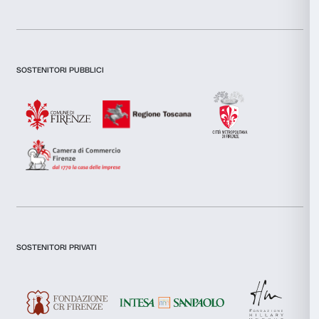
si occupano di analisi dei dati web, pubblicità e social media, 
combinarle con altre informazioni che hai fornito loro o che h
tuo utilizzo dei loro servizi.
Selezione
Necessari
del
consenso
Preferenze
Statistiche
Marketing
Newsletter
Iscriviti alla nostra
Accetta tutti