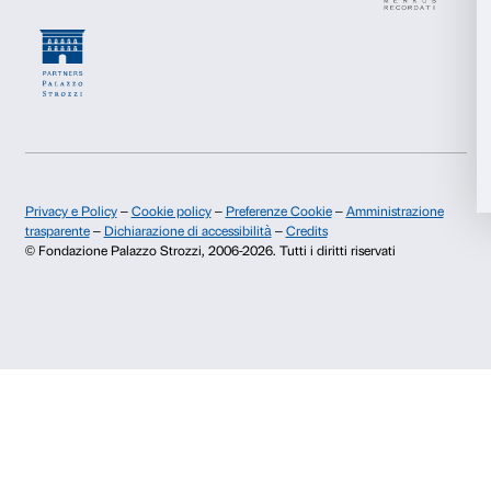
Accetta selezionati
Dichiaro di aver preso visione della
Privacy Policy.
Rifiuta
Presto il consenso per l'iscrizione alla newsletter e altre comun
di marketing.
Presto il consenso per attività di analisi e profilazione.
Iscriviti
Chi siamo
Sostienici
Fondazione Palazzo Strozzi
Sponsorship
Storia di Palazzo Strozzi
Comitato dei Partner d
Pubblicazioni e biblioteca
Palazzo Strozzi Foun