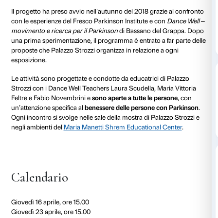
al 04 giugno 2026
Ogni giovedì
15.00
Attività gratuita, prenotazione obbligatoria
Corpo libero
consiste in un ciclo di appuntamenti per
relazione con le opere d’arte della mostra
Rothko a
Firenze
attraverso la
parola
, il
movimento
e la
danza
.
Il progetto ha preso avvio nell’autunno del 2018 graz
con le esperienze del Fresco Parkinson Institute e c
movimento e ricerca per il Parkinson
di Bassano del
una prima sperimentazione, il programma è entrato a 
proposte che Palazzo Strozzi organizza in relazione 