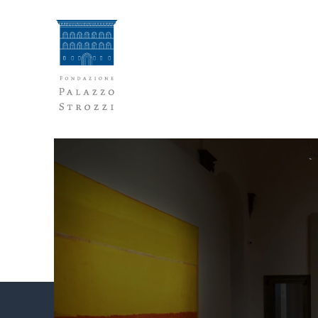
Vai
al
contenuto