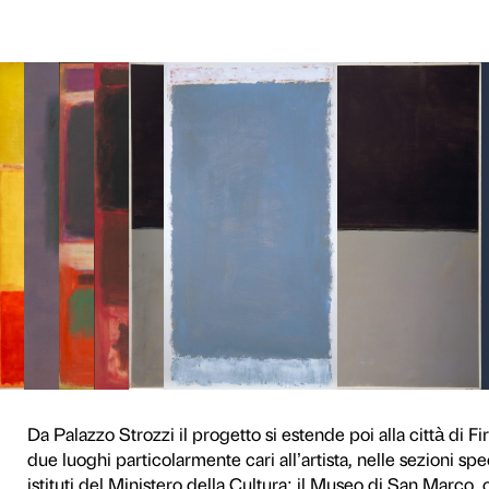
per Palazzo Strozzi, per cele
L’architettura del palazzo e
come Rothko traduca in pittu
dando vita attraverso il co
la bidimensionalità della tel
Il
percorso espositivo a Pa
di Rothko con oltre 70 opere
to
importanti musei internazio
Metropolitan Museum of Art 
et de culture Georges-Pompi
Washington.