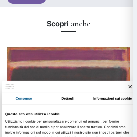
celebri
Multiforms
alla piena maturità dei grandi dipint
campi di colore.
Particolare attenzione è riservata alle grandi commis
pubbliche, come i murali per il Seagram Building e la 
Rothko Chapel, interpretate non solo come opere pi
come veri ambienti esperienziali e meditativi.
Accanto ai capolavori più noti, Christopher Rothko e
meno conosciuti dell’artista, tra i quali il rapporto tra 
musica, l’umorismo privato e inatteso, le opere tarde 
Grigi
, la produzione su carta.
Ne risulta una visione più intima e umana, capace di re
complessità emotiva di un artista spesso percepito 
assoluto.