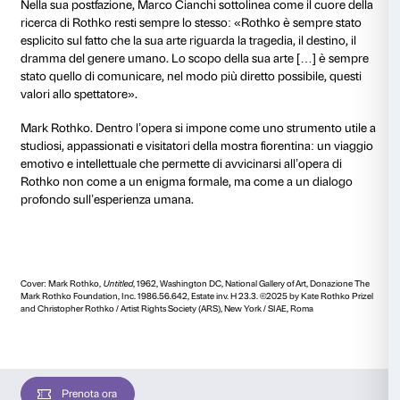
dell’arte, ma un percorso che intreccia memoria pers
riflessione critica, analisi formale e consapevolezza p
emerge il ritratto complesso di un uomo oltre che di u
capace di collegare scelte estetiche, trasformazioni sti
eventi biografici in un unico flusso coerente.
«Non pretendo di avere una grande conoscenza della
dell’arte, al di là del mio grande amore per la materia
l’autore. «Esamino invece lo sviluppo del suo lavoro; 
suoi diversi periodi si relazionano l’uno con l’altro; 
voleva comunicare; e come il progredire della sua art
rapporto con gli eventi della sua vita».
Il volume raccoglie diciotto testi scritti nell’arco di olt
che attraversano l’intero arco creativo di Rothko, dai
psicodrammi urbani e le opere figurative degli anni Tr
neosurrealista con la progressiva decostruzione della 