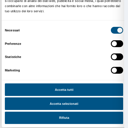
Nella sua postfazione, Marco Cianchi sottolinea come 
ricerca di Rothko resti sempre lo stesso: «Rothko è 
esplicito sul fatto che la sua arte riguarda la tragedia, il
dramma del genere umano. Lo scopo della sua arte 
stato quello di comunicare, nel modo più diretto possi
valori allo spettatore».
Mark Rothko. Dentro l’opera si impone come uno str
studiosi, appassionati e visitatori della mostra fiorent
emotivo e intellettuale che permette di avvicinarsi all
Rothko non come a un enigma formale, ma come a u
profondo sull’esperienza umana.
Cover: Mark Rothko,
Untitled
, 1962, Washington DC, National Gallery of 
Mark Rothko Foundation, Inc. 1986.56.642, Estate inv. H 23.3. ©2025 by