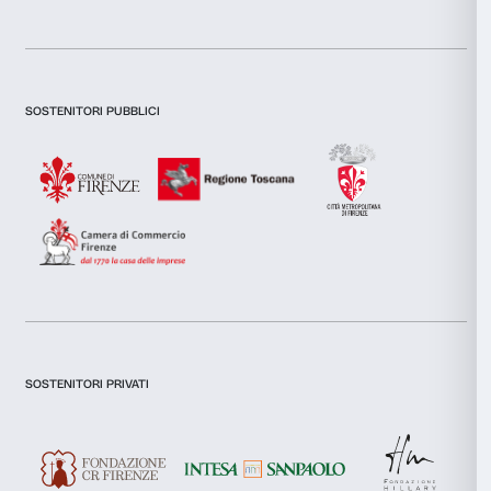
consenso
Preferenze
Statistiche
Marketing
MOSTRA
14 marzo 2026 - 23 agosto 2026
Accetta tutti
Rothko a Firenze
Accetta selezionati
Scopri di più
Rifiuta