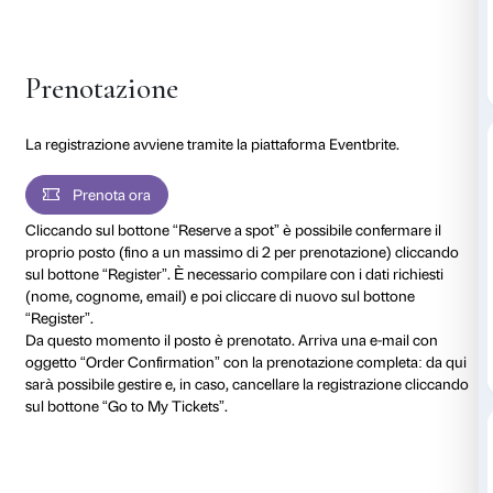
mostra della Fondazione Palazzo Strozzi
Rothko a Fi
da Christopher Rothko ed Elena Geuna.
Alla presentazione del libro intervengono: Christoph
autore del libro; Marco Cianchi, traduttore dell’edizio
La partecipazione è gratuita fino a esaurimento dei pos
Prenotazione fortemente raccomandata.
Apertura sala ore 10.30.
L’incontro si tiene in lingua italiana.
Al termine dell’incontro ci sarà un firmacopie con l’a
Chi acquisterà il libro in occasione della presentazio
biglietto omaggio a data aperta per visitare la mostra
Strozzi.