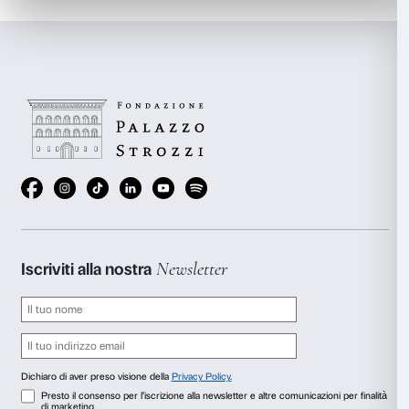
and Christopher Rothko / Artist Rights Society (ARS), New York / SIAE, 
Prenota ora
anche
Scopri