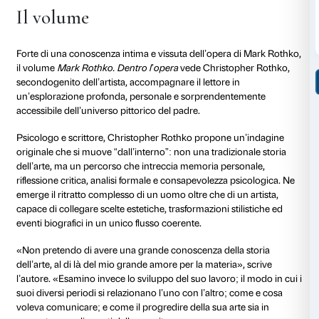
Prenotazione
La registrazione avviene tramite la piattaforma Eventb
Prenota ora
Cliccando sul bottone “Reserve a spot” è possibile co
proprio posto (fino a un massimo di 2 per prenotazi
sul bottone “Register”. È necessario compilare con i da
(nome, cognome, email) e poi cliccare di nuovo sul 
“Register”.
Da questo momento il posto è prenotato. Arriva una
oggetto “Order Confirmation” con la prenotazione c