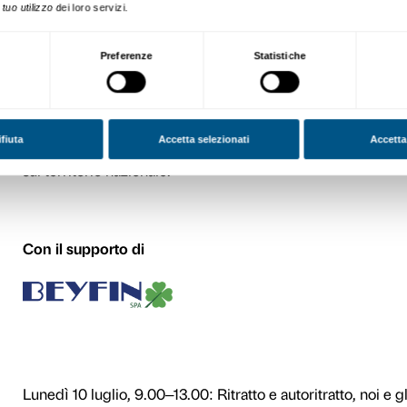
Il workshop
La Fondazione Palazzo Stro
pubblico giovane. Il work
rivolto agli adolescenti che
emancipazione, comunicazi
Per l’artista
Yan Pei-Ming
l
si ispirano a copertine di gi
fotografie personali o di c
restituzione di queste fonti 
coinvolgimento, muovendosi 
Pei-Ming ci mostra come an