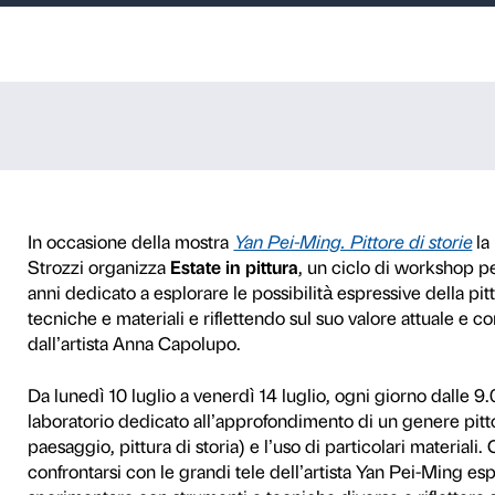
ttura 2023
di pittura per teenager