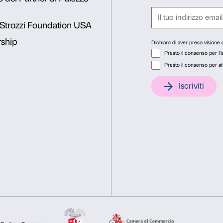
Residenza Facto di Montelup
Landina presso Cars a Omeg
Rifiuta
Accetta s
mon a San Cesario di Lecce.
sul territorio nazionale.
Con il supporto di
o
Lunedì 10 luglio, 9.00–13.00: 