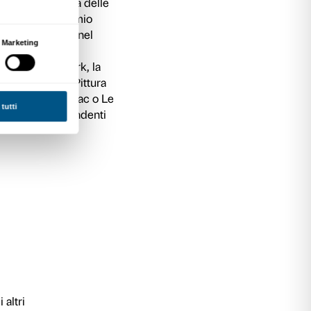
zzi dedica da sempre una particolare attenzion
shop
Estate in pittura
si pone come un formato e
 possono trovare nell’arte uno strumento di
one ed espressione di sé.
a pittura non ha confini di spazio o tempo. I suo
ornali, still cinematografici, famose opere d’arte
elebri momenti storici. Elemento comune è la
in una pittura espressiva, d’impatto e forte
tra passato e presente, storie private e collett
cora oggi la pittura possa servire come strum