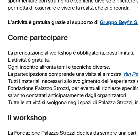
In occasione della mostra
Y
Strozzi organizza
Estate in 
anni dedicato a esplorare le
tecniche e materiali e rifle
dall’artista Anna Capolupo.
Da lunedì 10 luglio a venerdì
laboratorio dedicato all’app
paesaggio, pittura di storia)
confrontarsi con le grandi t