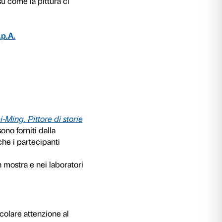
an Pei-Ming. Pittore di storie
la Fondazione Pa
pittura
, un ciclo di workshop per ragazzi tra i 13
 possibilità espressive della pittura, scoprend
ttendo sul suo valore attuale e contemporaneo, g
 14 luglio, ogni giorno dalle 9.00 alle 13.00 si 
rofondimento di un genere pittorico (ritratto,
 e l’uso di particolari materiali. Ogni partecipa
ele dell’artista Yan Pei-Ming esposte a Palazzo 