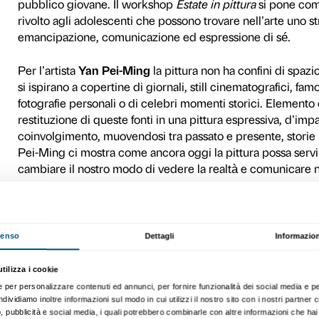
sperimentare con strumenti e
permetta di osservare e vive
L’attività è gratuita grazie
Come partecipare
La prenotazione al workshop 
L’attività è gratuita.
Ogni incontro affronta temi 
La partecipazione comprend
Tutti i materiali necessari a
Fondazione Palazzo Strozzi, 
saranno contattati anticipa
Tutte le attività si svolgono