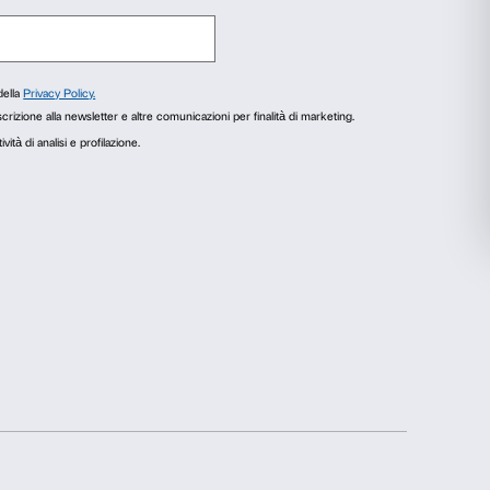
o Fiorentino e ha preso parte al Simposio di P
na e al Simposio di Pittura della Fondazione 
elezionati
Accetta tutti
 Collabora con diverse gallerie e spazi indipe
Ritratto e autoritratto, noi e gli altri