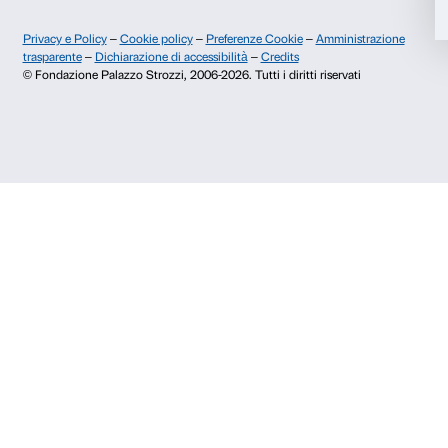
prenotazioni@palazzostrozzi.org
Accetta selezionati
Palazzo Strozzi, Piazza Strozzi s.n.c.
50123 Firenze
Rifiuta
SOSTENITORI PUBBLICI