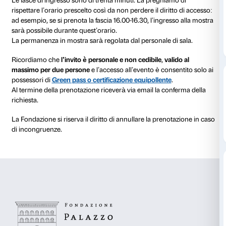
Giovedì 28 ottobre 2021
dalle ore 16.00 alle ore 22.00
l’
inaugurazione
della nuova mostra di Palazzo Strozz
Natura Potere Corpo
.
L’evento è strettamente riservato ai destinatari dell’in
inviato via email dalla Fondazione.
Nel calendario che segue è possibile selezionare il g
ottobre e
scegliere la fascia oraria desiderata per l’in
mostra
.
Le fasce di ingresso sono di trenta minuti. La preghi
rispettare l’orario prescelto così da non perdere il dir
ad esempio, se si prenota la fascia 16.00-16.30, l’ingr
sarà possibile durante quest’orario.
La permanenza in mostra sarà regolata dal personale 