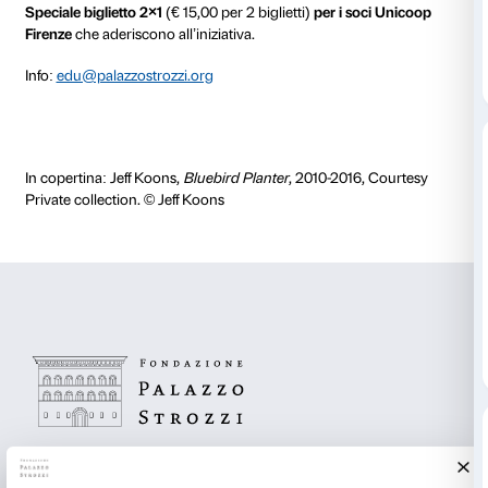
Firenze che hanno seguito un corso di formazione pe
alla comunicazione dell’arte. Il gruppo è formato da
Baini, Dario Benvenuti, Elisabetta Cicali, Giorgia Gen
Mot, Giulio Nencini.
Mezz’ora d’arte
è un progetto realizzato grazie al sos
Unicoop Firenze e si inserisce all’interno del program
sviluppate per favorire esperienze formative per gli s
attraverso le mostre di Palazzo Strozzi.
Nel rispetto delle normative anti COVID-19 le attivit
massimo di 15 partecipanti. Durante il percorso è obb
l’utilizzo della mascherina. Per ulteriori informazioni 
le
misure di sicurezza da adottare
.
Attività gratuita con il biglietto di ingresso alla mostra
prenotazione
.