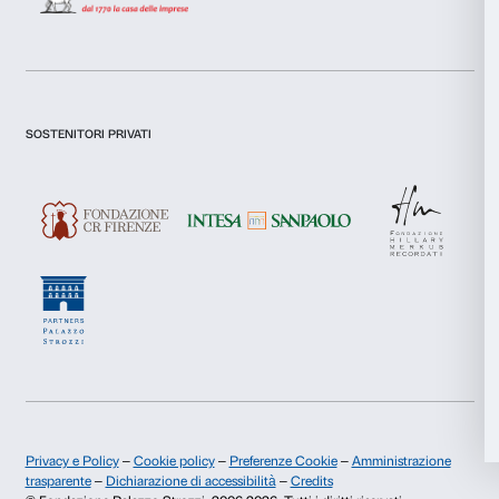
Selezione
Presto il consenso per attività di analisi e profilazione.
Necessari
del
consenso
Iscriviti
Preferenze
Statistiche
Chi siamo
Sostienici
Marketing
Fondazione Palazzo Strozzi
Sponsorship
Storia di Palazzo Strozzi
Comitato dei Partner d
Pubblicazioni e biblioteca
Palazzo Strozzi Foun
Accetta tutti
Area stampa
Membership
Contatti
Accetta selezionati
Info e prenotazioni
Rifiuta