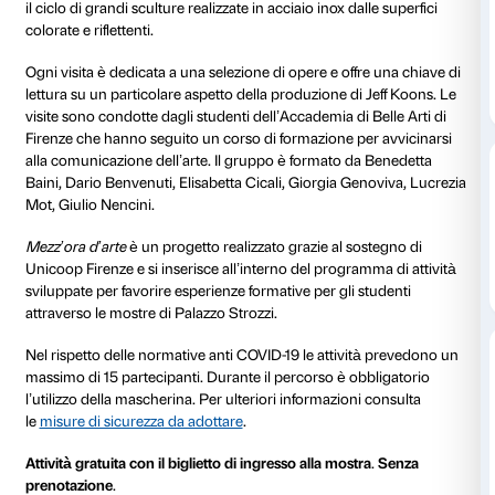
al 25 gennaio 2022
Ogni martedì alle 18.00, visite di 30 minuti alla mostr
Shine
, condotte dagli studenti del corso di Laurea Did
musei dell’Accademia di Belle Arti di Firenze. Mezz’or
all’arte di Jeff Koons, scoprire i momenti più salienti d
grande artista americano e approfondire i cicli di ope
mostra: dalla serie
Equlibrium
degli anni Ottanta fino
il ciclo di grandi sculture realizzate in acciaio inox dal
colorate e riflettenti.
Ogni visita è dedicata a una selezione di opere e offr
lettura su un particolare aspetto della produzione di 
visite sono condotte dagli studenti dell’Accademia di B