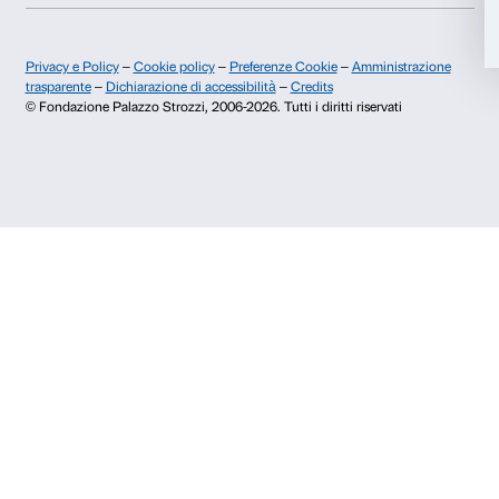
+39 055 26 45 155
prenotazioni@palazzostrozzi.org
Accetta selezionati
Palazzo Strozzi, Piazza Strozzi s.n.c.
50123 Firenze
Rifiuta
SOSTENITORI PUBBLICI