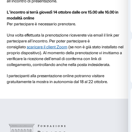
Incontro di presentazione
All’inizio di ogni mostra viene organizzato un incontr
presentazione dedicato agli educatori e operatori ch
accompagneranno i gruppi. Questo appuntamento c
conoscere in anteprima la mostra
Jeff Koons. Shine
e
come un momento di scambio per costruire un’attività
piacevole e stimolante.
Per aderire al Progetto Connessioni è necessario pa
all’incontro di presentazione.
L’incontro si terrà giovedì 14 ottobre dalle ore 15.00 a
modalità online
Per partecipare è necessario prenotare.