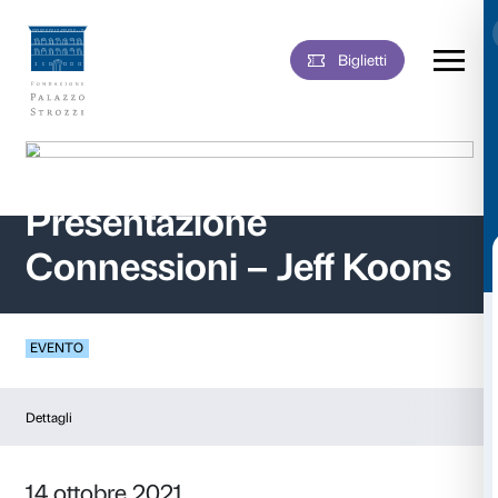
Biglie
Vai
al
contenuto
Presentazione
Connessioni – Jeff 
EVENTO