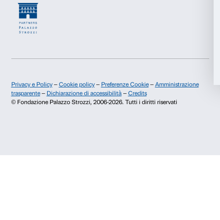
Chi siamo
Sostienici
Accetta tutti
Fondazione Palazzo Strozzi
Sponsorship
Storia di Palazzo Strozzi
Comitato dei Partner d
Accetta selezionati
Pubblicazioni e biblioteca
Palazzo Strozzi Foun
Area stampa
Membership
Contatti
Rifiuta
Info e prenotazioni
Dal lunedì al venerdì, 9.00-18.00
+39 055 26 45 155
prenotazioni@palazzostrozzi.org
Palazzo Strozzi, Piazza Strozzi s.n.c.
50123 Firenze