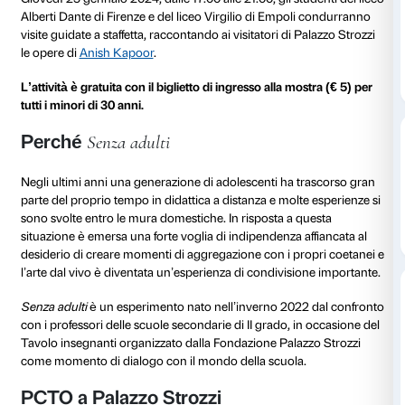
Dalle 17.00 alle 21.00
Senza adulti
è il progetto di visite alle mostre di Pala
condotte da adolescenti per adolescenti. Un formato
propone un’esperienza diretta con l’arte tra pari, senz
mediazione della scuola, degli insegnanti o degli edu
Giovedì 25 gennaio 2024, dalle 17.00 alle 21.00, gli st
Alberti Dante di Firenze e del liceo Virgilio di Empol
visite guidate a staffetta, raccontando ai visitatori di 
le opere di
Anish Kapoor
.
L’attività è gratuita con il biglietto di ingresso alla mo