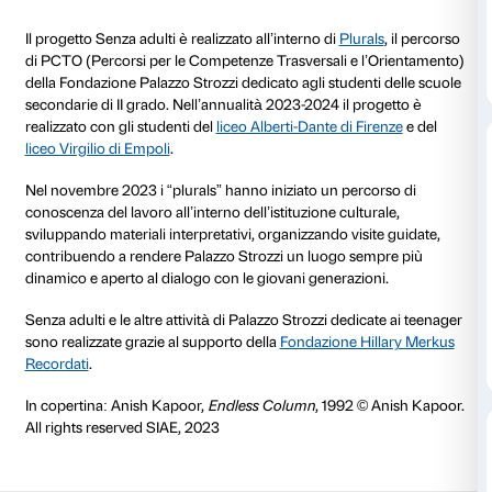
tutti i minori di 30 anni.
Perché
Senza
adulti
Negli ultimi anni una generazione di adolescenti ha 
parte del proprio tempo in didattica a distanza e molt
sono svolte entro le mura domestiche. In risposta a 
situazione è emersa una forte voglia di indipendenza a
desiderio di creare momenti di aggregazione con i pr
l’arte dal vivo è diventata un’esperienza di condivisi
Senza adulti
è un esperimento nato nell’inverno 202
con i professori delle scuole secondarie di II grado, i
Tavolo insegnanti organizzato dalla Fondazione Pala
come momento di dialogo con il mondo della scuola
PCTO a Palazzo Strozzi