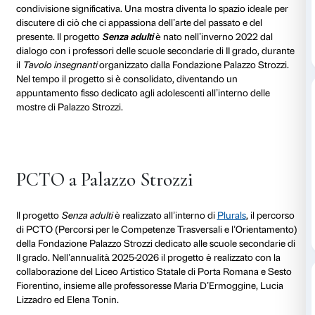
speciale che propone
un’esperienza diretta con l’arte
la mediazione della scuola, degli insegnanti o degli e
museali
.
Gli studenti e le studentesse del Liceo Artistico Statal
Romana e Sesto, conducono visite per i propri coeta
raccontando le opere di Beato Angelico e la mostra d
Strozzi.
Perché
Senza adulti
Gli adolescenti cercano indipendenza e momenti di 
l’esperienza dell’arte dal vivo può offrire loro un’occa