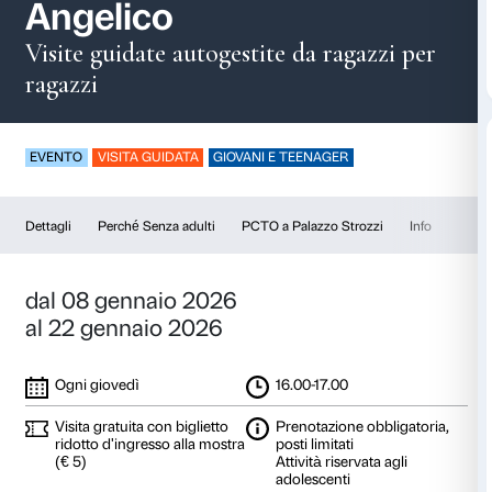
Senza adulti – Beato
Angelico
Visite guidate autogestite da raga
ragazzi
EVENTO
VISITA GUIDATA
GIOVANI E TEENAGER
Dettagli
Perché Senza adulti
PCTO a Palazzo Stro