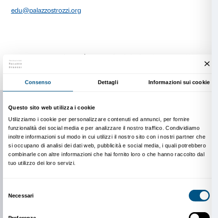
della Fondazione Palazzo Strozzi dedicato alle scuol
II grado. Nell’annualità 2025-2026 il progetto è realiz
collaborazione del Liceo Artistico Statale di Porta 
Fiorentino, insieme alle professoresse Maria D’Ermo
Lizzadro ed Elena Tonin.
Il gruppo di studenti e studentesse che partecipa a Pl
contribuisce allo sviluppo di progetti dedicati agli ado
modo da rendere l’istituzione culturale un luogo sem
dinamico e aperto al dialogo con le giovani generazio
Senza adulti
e le altre attività di Palazzo Strozzi dedi
sono realizzate grazie al supporto della Fondazione 
Recordati.