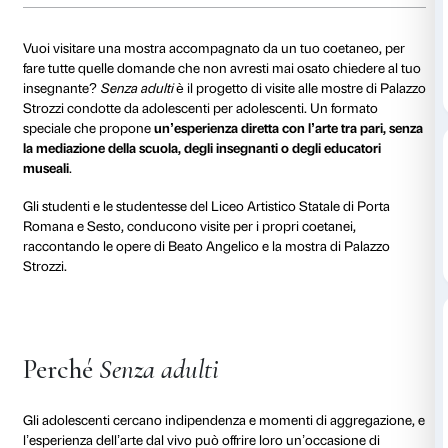
dal 08 gennaio 2026
al 22 gennaio 2026
Ogni giovedì
16.00-17.00
Visita gratuita con biglietto
Prenotazione 
ridotto d'ingresso alla mostra
posti limitati
(€ 5)
Attività riserva
adolescenti
Vuoi visitare una mostra accompagnato da un tuo co
fare tutte quelle domande che non avresti mai osato 
insegnante?
Senza adulti
è il progetto di visite alle 
Strozzi condotte da adolescenti per adolescenti. Un 