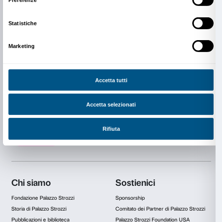
Info
Dipartimento Educazione
edu@palazzostrozzi.org