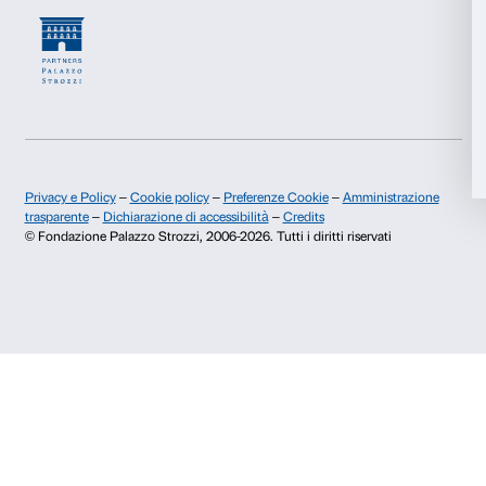
Chi siamo
Sostienici
Accetta tutti
Fondazione Palazzo Strozzi
Sponsorship
Storia di Palazzo Strozzi
Comitato dei Partner d
Accetta selezionati
Pubblicazioni e biblioteca
Palazzo Strozzi Foun
Area stampa
Membership
Rifiuta
Contatti
Info e prenotazioni
Dal lunedì al venerdì, 9.00-18.00
+39 055 26 45 155
prenotazioni@palazzostrozzi.org
Palazzo Strozzi, Piazza Strozzi s.n.c.
50123 Firenze