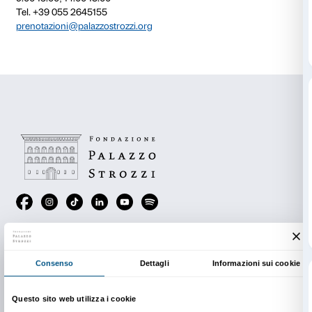
Prenotazione obbligatoria. Posti limitati.
Questa attività è realizzata grazie al contributo di Un
In copertina: Donatello,
David vittorioso
, 1408-1409; 
Museo Nazionale del Bargello / Su concessione del M
Cultura. Foto Bruno Bruchi
Info e prenotazioni
CSC Sigma
lunedì-venerdì
9.00-13.00; 14.00-18.00