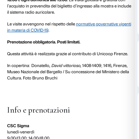
Ogni mercoledì dalle 18.00
Ogni domenica
alle 19.30
alle 16.30
In occasione della mostra
Donatello, il Rinascimento
Strozzi propone ogni settimana due speciali visite gra
accompagnate da operatori appositamente formati.
Le visite, con partenza garantita, si svolgono
ogni mer
18.00
e
ogni domenica alle 15.00
. La visita guidata è
l’acquisto in prevendita del biglietto d’ingresso alla 
il sistema radio auricolare.
Le visite avvengono nel rispetto delle
normative gove
in materia di COVID-19
.