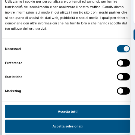
Tel. +39 055 2645155
prenotazioni@palazzostrozzi.org