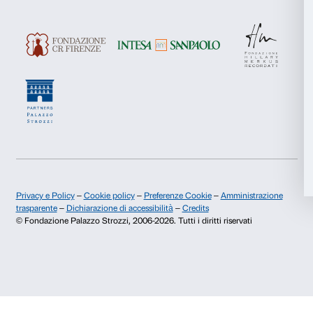
Chi siamo
Sostienici
Statistiche
Fondazione Palazzo Strozzi
Sponsorship
Storia di Palazzo Strozzi
Comitato dei Partner d
Marketing
Pubblicazioni e biblioteca
Palazzo Strozzi Foun
Area stampa
Membership
Contatti
Accetta tutti
Info e prenotazioni
Accetta selezionati
Dal lunedì al venerdì, 9.00-18.00
+39 055 26 45 155
Rifiuta
prenotazioni@palazzostrozzi.org
Palazzo Strozzi, Piazza Strozzi s.n.c.
50123 Firenze