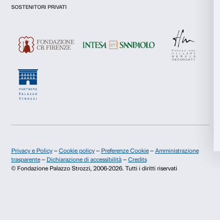
Statistiche
Presto il consenso per attività di analisi e profilazione.
Iscriviti
Marketing
Accetta tutti
Chi siamo
Sostienici
Accetta selezionati
Fondazione Palazzo Strozzi
Sponsorship
Storia di Palazzo Strozzi
Comitato dei Partner d
Pubblicazioni e biblioteca
Palazzo Strozzi Foun
Rifiuta
Area stampa
Membership
Contatti
Info e prenotazioni