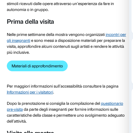
al 18 giugno 2023
In occasione della mostra
Reaching for the Stars
ven
alle scuole visite e laboratori per vivere la mostra c
di sperimentazione personale e di condivisione con tu
I percorsi sono calibrati per le diverse fasce d’età, son
modalità dialogica e prevedono esperienze pratiche 
attività in laboratorio seguono la visita e invitano a ri
stimoli ricevuti dalle opere attraverso un’esperienza d
autonomia o in gruppo.
Prima della visita