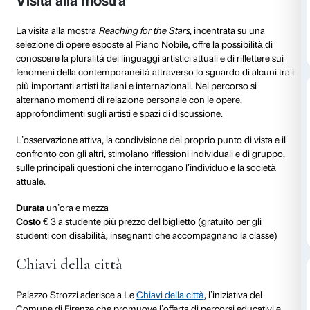
Nelle prime settimane della mostra vengono organiz
gli insegnanti
e sono messi a disposizione materiali p
visita, approfondire alcuni contenuti sugli artisti e ren
più inclusive.
Materiali di approfondimento
Per maggiori informazioni sull’accessibilità consultar
Informazioni per i visitatori
.
Dopo la prenotazione si consiglia la compilazione de
pre-visita
da parte degli insegnanti per fornire informa
caratteristiche della classe e permettere uno svolgi
dell’attività.