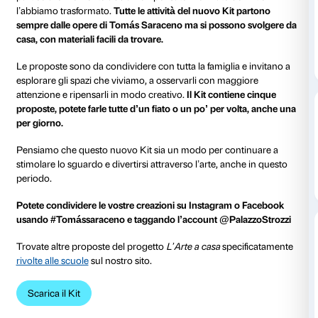
Care famiglie,
in questi giorni di isolamento abbiamo pensato alle 
che trascorrono in casa e alla possibilità di sfruttar
per scoprire, con l’arte, che intorno a noi c’è un mo
esplorare e di cui dobbiamo prenderci cura.
In attesa di riaprire la mostra e le nostre attività a Pal
abbiamo deciso di creare una
versione speciale del
K
Kit è di solito progettato per visitare le mostre e appr
opere con giochi da condividere tra bambini e adulti
particolare momento abbiamo ripensato il formato de
l’abbiamo trasformato.
Tutte le attività del nuovo Kit
sempre dalle opere di Tomás Saraceno ma si posson
casa, con materiali facili da trovare.
Le proposte sono da condividere con tutta la famiglia