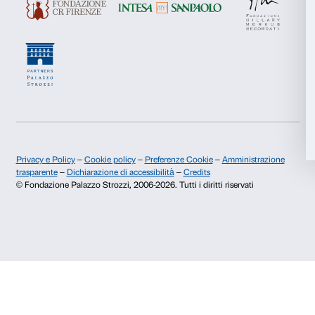
Storia di Palazzo Strozzi
Comitato dei Partner d
Pubblicazioni e biblioteca
Palazzo Strozzi Foun
Marketing
Area stampa
Membership
Contatti
Accetta tutti
Info e prenotazioni
Dal lunedì al venerdì, 9.00-18.00
Accetta selezionati
+39 055 26 45 155
prenotazioni@palazzostrozzi.org
Rifiuta
Palazzo Strozzi, Piazza Strozzi s.n.c.
50123 Firenze