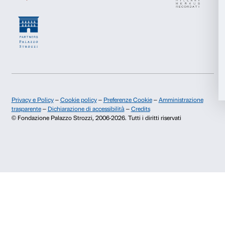
di marketing.
Accetta tutti
Presto il consenso per attività di analisi e profilazione.
Iscriviti
Accetta selezionati
Rifiuta
Chi siamo
Sostienici
Fondazione Palazzo Strozzi
Sponsorship
Storia di Palazzo Strozzi
Comitato dei Partner d
Pubblicazioni e biblioteca
Palazzo Strozzi Foun
Area stampa
Membership
Contatti
Info e prenotazioni