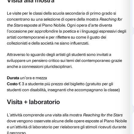
Nelle prime settimane della mostra vengono organiz
gli insegnanti
e sono messi a disposizione materiali p
visita, approfondire alcuni contenuti sugli artisti e ren
più inclusive.
Materiali di approfondimento
Per maggiori informazioni sull’accessibilità consultar
Informazioni per i visitatori
.
Dopo la prenotazione si consiglia la compilazione de
pre-visita
da parte degli insegnanti per fornire informa
caratteristiche della classe e permettere uno svolgi
dell’attività.