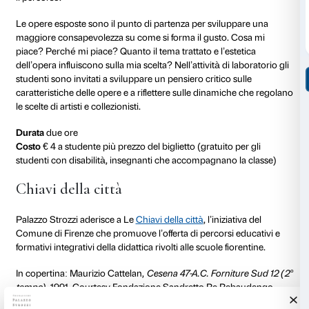
Visita alla mostra
Le visite per le classi della scuola secondaria di prim
concentrano su una selezione di opere della mostra
the Stars
esposte al Piano Nobile. Ogni opera d’arte 
l’occasione per approfondire la poetica e i linguaggi e
artisti contemporanei e per riflettere su come il gusto
collezionisti e della società ne siano influenzati.
Attraverso lo sguardo degli artisti gli studenti sono inv
sviluppare un pensiero critico sui temi del contempo
anche a connessioni pluridisciplinari.
Durata
un’ora e mezza
Costo
€ 3 a studente più prezzo del biglietto (gratuito
studenti con disabilità, insegnanti che accompagnano