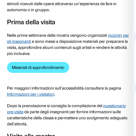
al 18 giugno 2023
In occasione della mostra
Reaching for the Stars
ven
alle scuole visite e laboratori per vivere la mostra c
di sperimentazione personale e di condivisione con tu
I percorsi sono calibrati per le diverse fasce d’età, son
modalità dialogica e prevedono esperienze pratiche 
attività in laboratorio seguono la visita e invitano a ri
stimoli ricevuti dalle opere attraverso un’esperienza d
autonomia o in gruppo.
Prima della visita