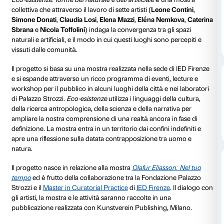
dal 20 ottobre 2022
al 07 dicembre 2022
Eco-esistenze: forme del naturale e dell’artificiale
20 ottobre – 7 dicembre 2022
IED Firenze, via Bufalini 6R
Eco-esistenze: forme del naturale e dell’artificiale
è un
collettiva che attraverso il lavoro di sette artisti (
Leone
Simone Donati
,
Claudia Losi
,
Elena Mazzi
,
Eléna Ne
Sbrana
e
Nicola Toffolini
) indaga la convergenza tra g
naturali e artificiali, e il modo in cui questi luoghi son
vissuti dalle comunità.