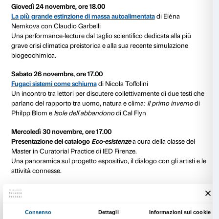
Donati
Un workshop per adolescenti per osservare attraverso 
luoghi di confine tra città e campagna. I risultati del 
saranno presentati nella mostra.
Sabato 29 ottobre, ore 15.30
Picnic rituale
di Leone Contini
Un momento di discussione e convivialità sulle spon
dell’Argingrosso, per immergersi nel complesso ecos
luogo.
Sabato 5 novembre, ore 10.00-14.00
Ogni passo una forma del tempo
di Claudia Losi con
Perazzi
Una camminata guidata attraverso due parchi-giardino
città di Firenze: il Parco di Villa Stibbert e quello di Vi