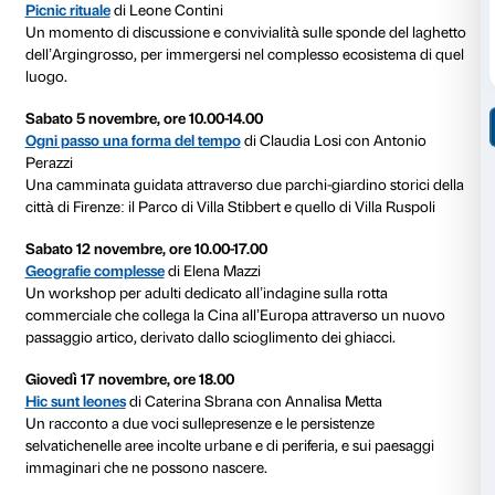
Il progetto vede, per il secondo anno, la collaborazion
in Curatorial Practice di IED Firenze e la Fondazione 
è coordinato da Daria Filardo (IED) e Martino Margh
(Fondazione Palazzo Strozzi) con lo sviluppo curatori
classe 2021/2022 del master (Carmen Ferreira De Te
Pia Galtieri, Veronica Gomez Puig, Elena Graglia, Bea
Sara Labianca, Shana Maria Lewis, Yolimar Martine
Anabella Salazar, Elena Sinagra, Wang Le).
Calendario
Giovedì 29 settembre, ore 15.00
Ripensando il paesaggio: scontro tra naturale e artifi