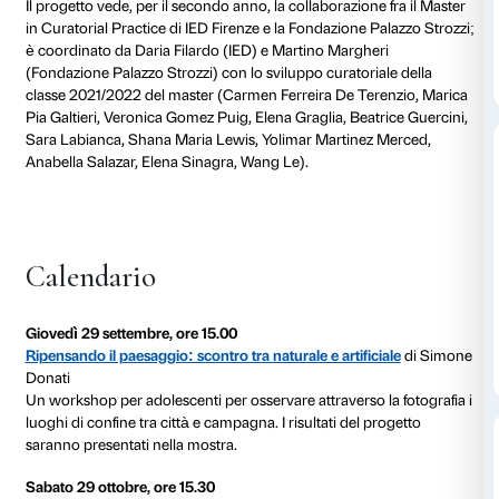
Il progetto si basa su una mostra realizzata nella sede
e si espande attraverso un ricco programma di eventi
workshop per il pubblico in alcuni luoghi della città e
di Palazzo Strozzi.
Eco-esistenze
utilizza i linguaggi d
della ricerca antropologica, della scienza e della narr
ampliare la nostra comprensione di una realtà ancora 
definizione. La mostra entra in un territorio dai confini
apre una riflessione sulla datata contrapposizione tr
natura.
Il progetto nasce in relazione alla mostra
Olafur Elias
tempo
ed è frutto della collaborazione tra la Fondaz
Strozzi e il
Master in Curatorial Practice
di
IED Firenz
gli artisti, la mostra e le attività saranno raccolte in u
pubblicazione realizzata con Kunstverein Publishing,