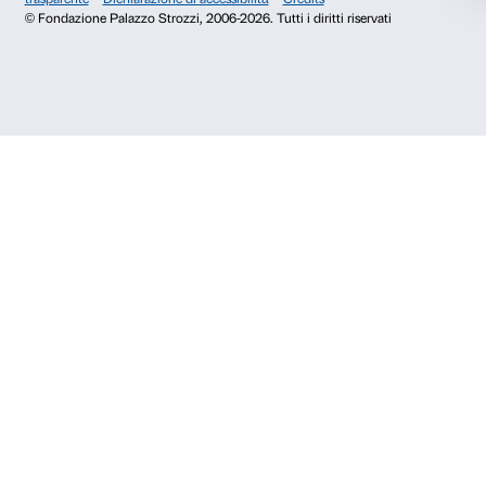
Chi siamo
Sostienici
Fondazione Palazzo Strozzi
Sponsorship
Storia di Palazzo Strozzi
Comitato dei Partner d
Pubblicazioni e biblioteca
Palazzo Strozzi Foun
Area stampa
Membership
Contatti
Info e prenotazioni
Dal lunedì al venerdì, 9.00-18.00
+39 055 26 45 155
prenotazioni@palazzostrozzi.org
Palazzo Strozzi, Piazza Strozzi s.n.c.