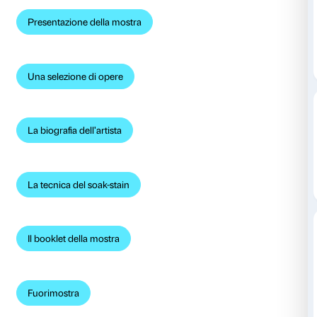
Testi e materiali per avere informazioni aggiuntive su
prepararsi alla visita e continuare a parlarne dopo in 
poter visionare i contenuti è necessario cliccare nei li
Sulla mostra
Una serie di testi per conoscere la mostra e tutto quel
intorno:
Presentazione della mostra
Una selezione di opere