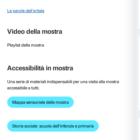
La biografia dell'artista
La tecnica del soak-stain
Il booklet della mostra
Fuorimostra