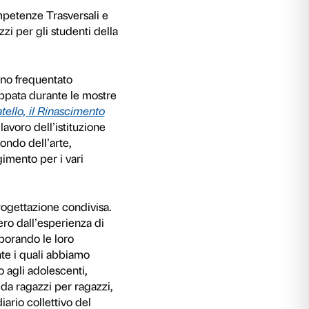
le di PCTO (Percorsi per le Competenze Trasve
 dalla Fondazione Palazzo Strozzi per gli stude
do grado.