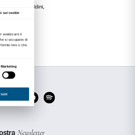
zzi.
racconto delle diverse fasi del progetto e prese
ste che sono state rivolte ai ragazzi nel corso
rio
abbiamo voluto restituire un’esperienza di 
 un ricordo esclusivo dei ragazzi e allo stesso 
so di lavoro per possibili progetti di PCTO in a
i.