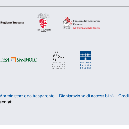
consenso
Rifiuta
Accetta s
Sostienici
Sponsorship
Comitato dei Partner di Palazzo
Strozzi