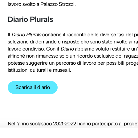
In occasione dell’anno scol
settimanalmente Palazzo Str
Jeff Koons. Shine
(2 ottobr
(19 marzo-31 luglio 2022) con
culturale a un gruppo di ad
progettando e sperimentand
pubblici.
Il lavoro si è basato su un 
Siamo partiti chiedendo agli
PCTO e quali competenze av
richieste abbiamo articolato
realizzato il
Kit Teenager
, 
sviluppato il format
Senza a
e ideato il
Diario Plurals
, u