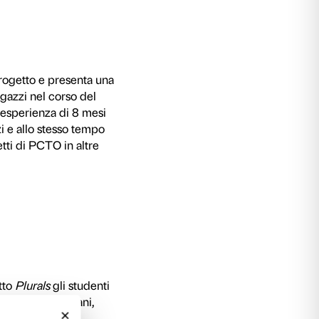
astico 2021-2022, 12 ragazzi hanno frequentato
ozzi. L’esperienza è stata sviluppata durante l
e 2021-30 gennaio 2022) e
Donatello, il Rinasc
 l’obiettivo di far conoscere il lavoro dell’isti
olescenti, e di immergerli nel mondo dell’arte,
o insieme modalità di coinvolgimento per i va
principio di scambio, dialogo e progettazione co
 studenti che cosa si aspettassero dall’esperie
rebbero voluto acquisire. Elaborando le loro
 un calendario di incontri durante i quali abbi
un materiale interpretativo rivolto agli adolescen
dulti
, visite guidate autogestite da ragazzi per 
na documentazione in forma di diario collettivo 