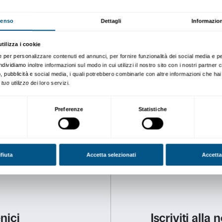
lavoro svolto a Palazzo Stro
Diario Plurals
Il
Diario Plurals
contiene il 
selezione di domande e rispo
lavoro condiviso. Con il
Dia
affinché non rimanesse solo
potesse suggerire un percor
istituzioni culturali e museal
Scarica il diario