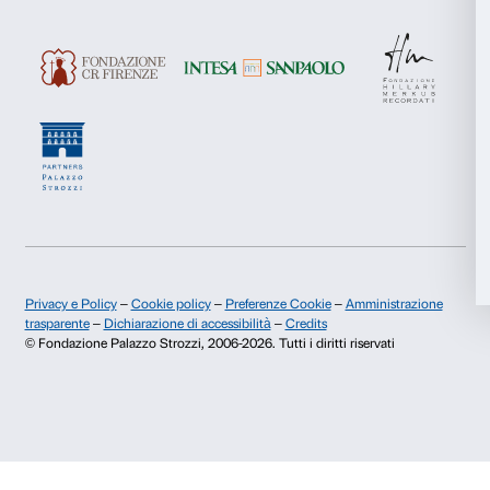
Marketing
Dichiaro di aver preso visione della
Privacy Policy.
Presto il consenso per l'iscrizione alla newsletter e altre comun
Accetta tutti
di marketing.
Presto il consenso per attività di analisi e profilazione.
Accetta selezionati
Iscriviti
Rifiuta
Chi siamo
Sostienici
Fondazione Palazzo Strozzi
Sponsorship
Storia di Palazzo Strozzi
Comitato dei Partner d
Pubblicazioni e biblioteca
Palazzo Strozzi Foun
Area stampa
Membership