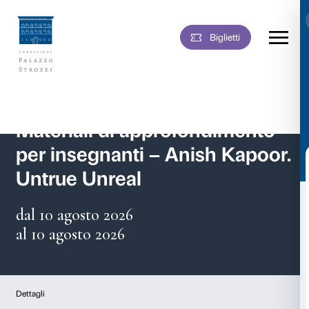
Biglie
Vai
al
contenuto
Materiali di approfondi
per insegnanti – Anish 
Untrue Unreal
dal 10 agosto 2026