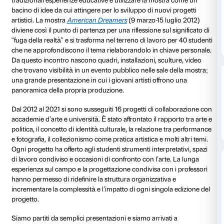
Come coinvolgere gli studenti delle Accademie d’art
di Palazzo Strozzi? Come andare oltre formati più can
guidata o laboratorio realizzando un progetto dal for
educativo? Come trasformare la mostre in uno spazi
sperimentazione artistica?
In risposta a queste domande nel 2012 nasce il primo
collaborazione con cinque università internazionali 
Firenze, per stimolare il coinvolgimento degli studenti
tradizionali esperienze educative e utilizzare la mos
bacino di idee da cui attingere per lo sviluppo di nuov
artistici. La mostra
American Dreamers
(9 marzo-15 l
diviene così il punto di partenza per una riflessione sul
“fuga della realtà” e si trasforma nel terreno di lavoro
che ne approfondiscono il tema rielaborandolo in ch