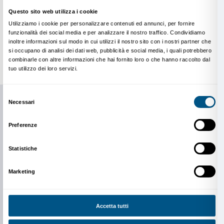
spagnola
Un ringraziamento a tutti i professori che hanno contr
sviluppo del progetto:
Lucia Giardino, Oliviero Drag
Morris, Daria Filardo, Letizia Francini Naldi, Rossana
Palmer, Stefania Talini, Kirsten Stromberg, Lucia Mi
Margherita Verdi, Bärbel Reinhard, Alessandra Cap
Lorenzo Pezzatini, Marsha Steinberg, Alessandro C
Fragola, Andrea Mi, Paolo Parisi, Regan Wheat, Mauri
Elisa Gradi, Dejan Atanackovic, Giuseppe Toscano, M
Vincenzo Ventimiglia, Eugenia Vanni, Giuliana Storin
Maver, Gianni Pozzi, Federica Chezzi, Massimo Innoc
Conti, Davide Daninos, Francesca Giulia Tavanti, M
Jacopo Santini, Romeo Di Loreto, Gloria Marco Mun
Fiesoli, Massimo Orsini;