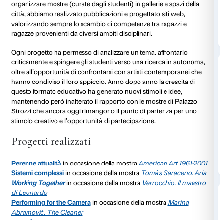
Da questo incontro nascono quadri, installazioni, scu
che trovano visibilità in un evento pubblico nelle sale
una grande presentazione in cui i giovani artisti offr
panoramica della propria produzione.
Dal 2012 al 2021 si sono susseguiti 16 progetti di co
accademie d’arte e università. È stato affrontato il rap
politica, il concetto di identità culturale, la relazione
e fotografia, il collezionismo come pratica artistica e mo
Ogni progetto ha offerto agli studenti strumenti interp
di lavoro condiviso e occasioni di confronto con l’art
esperienza sul campo e la progettazione condivisa co
hanno permesso di ridefinire la struttura organizzativ
incrementare la complessità e l’impatto di ogni singo
progetto.
Siamo partiti da semplici presentazioni e siamo arriva