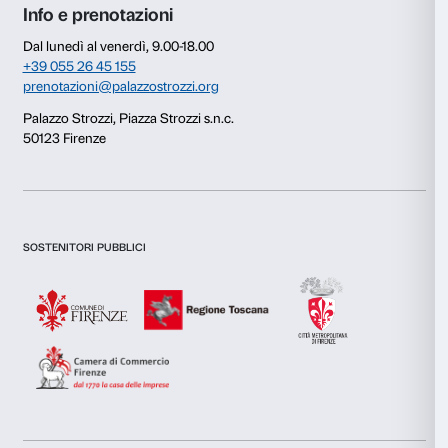
Thompson.
Questo sito web utilizza i cookie
Utilizziamo i cookie per personalizzare contenuti ed annunci, 
funzionalità dei social media e per analizzare il nostro traffic
inoltre informazioni sul modo in cui utilizzi il nostro sito con i
si occupano di analisi dei dati web, pubblicità e social media, 
Per informazioni:
edu@palazzostrozzi.org
combinarle con altre informazioni che hai fornito loro o che h
tuo utilizzo dei loro servizi.
Selezione
Necessari
del
consenso
Preferenze
Statistiche